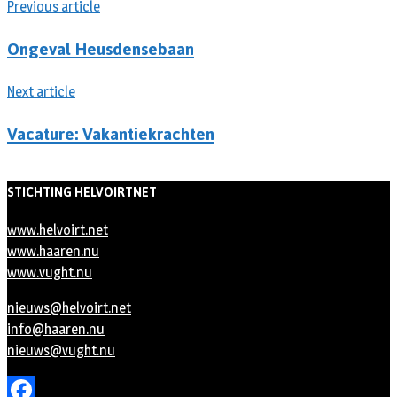
Previous article
Ongeval Heusdensebaan
Next article
Vacature: Vakantiekrachten
STICHTING HELVOIRTNET
www.helvoirt.net
www.haaren.nu
www.vught.nu
nieuws@helvoirt.net
info@haaren.nu
nieuws@vught.nu