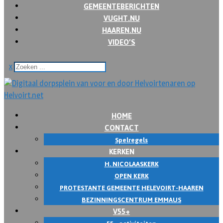
GEMEENTEBERICHTEN
VUGHT.NU
HAAREN.NU
VIDEO’S
x
HOME
CONTACT
Spelregels
KERKEN
H. NICOLAASKERK
OPEN KERK
PROTESTANTE GEMEENTE HELEVOIRT-HAAREN
BEZINNINGSCENTRUM EMMAUS
V55+