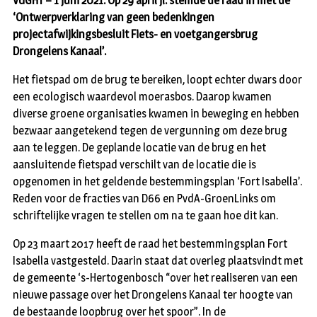
VUGHT – 1 juni 2021. Op 29 april jl. stemde de raad in met de
‘Ontwerpverklaring van geen bedenkingen
projectafwijkingsbesluit Fiets- en voetgangersbrug
Drongelens Kanaal’.
Het fietspad om de brug te bereiken, loopt echter dwars door
een ecologisch waardevol moerasbos. Daarop kwamen
diverse groene organisaties kwamen in beweging en hebben
bezwaar aangetekend tegen de vergunning om deze brug
aan te leggen. De geplande locatie van de brug en het
aansluitende fietspad verschilt van de locatie die is
opgenomen in het geldende bestemmingsplan ‘Fort Isabella’.
Reden voor de fracties van D66 en PvdA-GroenLinks om
schriftelijke vragen te stellen om na te gaan hoe dit kan.
Op 23 maart 2017 heeft de raad het bestemmingsplan Fort
Isabella vastgesteld. Daarin staat dat overleg plaatsvindt met
de gemeente ‘s-Hertogenbosch “over het realiseren van een
nieuwe passage over het Drongelens Kanaal ter hoogte van
de bestaande loopbrug over het spoor”. In de