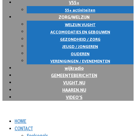
V55+
55+ activiteiten
ZORG/WELZIJN
WELZIJN VUGHT
ACCOMODATIES EN GEBOUWEN
GEZONDHEID / ZORG
JEUGD / JONGEREN
OUDEREN
VERENIGINGEN / EVENEMENTEN
wijkradio
GEMEENTEBERICHTEN
VUGHT.NU
HAAREN.NU
VIDEO’S
HOME
CONTACT
Spelregels