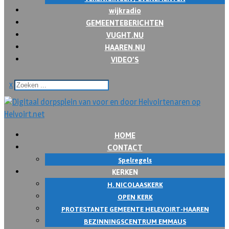
wijkradio
GEMEENTEBERICHTEN
VUGHT.NU
HAAREN.NU
VIDEO’S
x
HOME
CONTACT
Spelregels
KERKEN
H. NICOLAASKERK
OPEN KERK
PROTESTANTE GEMEENTE HELEVOIRT-HAAREN
BEZINNINGSCENTRUM EMMAUS