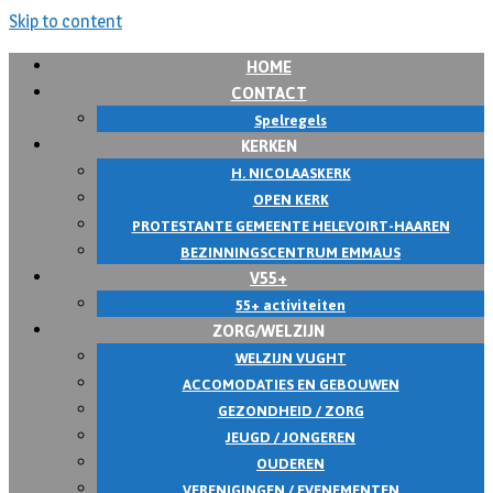
Skip to content
HOME
CONTACT
Spelregels
KERKEN
H. NICOLAASKERK
OPEN KERK
PROTESTANTE GEMEENTE HELEVOIRT-HAAREN
BEZINNINGSCENTRUM EMMAUS
V55+
55+ activiteiten
ZORG/WELZIJN
WELZIJN VUGHT
ACCOMODATIES EN GEBOUWEN
GEZONDHEID / ZORG
JEUGD / JONGEREN
OUDEREN
VERENIGINGEN / EVENEMENTEN