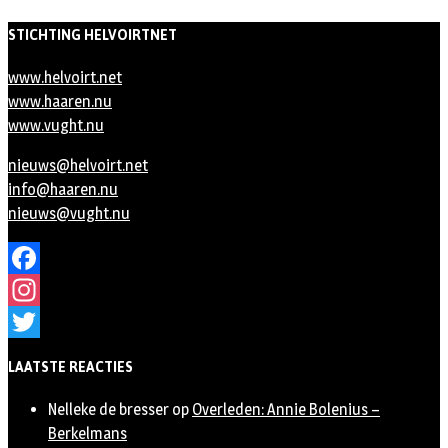
STICHTING HELVOIRTNET
www.helvoirt.net
www.haaren.nu
www.vught.nu
nieuws@helvoirt.net
info@haaren.nu
nieuws@vught.nu
Facebook
Instagram
Twitter
LAATSTE REACTIES
Nelleke de bresser
op
Overleden: Annie Bolenius –
Berkelmans