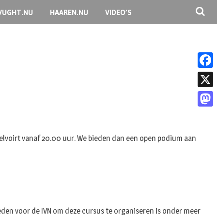
VUGHT.NU
HAAREN.NU
VIDEO’S
F
a
X
c
M
e
a
b
Helvoirt vanaf 20.00 uur. We bieden dan een open podium aan
s
o
t
o
o
k
d
o
reden voor de IVN om deze cursus te organiseren is onder meer