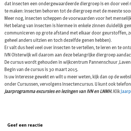
dat insecten een ondergewaardeerde diergroep is en door veel 
te maken: insecten behoren tot de diergroep met de meeste soor
Meer nog, insecten scheppen de voorwaarden voor het menselijk
Het belang van insecten is hiermee in enkele zinnen duidelijk gem
communiceren op grote afstand met elkaar door geurstoffen, ze z
geheel anders uitzien en toch dezelfde genen hebben).
Er valt dus heel veel over insecten te vertellen, te leren en te on
IVN Oisterwijk wil daarom aan deze belangrijke diergroep aanda
De cursus wordt gehouden in wijkcentrum Pannenschuur ,Lavende
Begin van de cursus is 30 maart 2015.
Is uw interesse gewekt en wilt u meer weten, kijk dan op de websi
onder Cursussen, vervolgens Insectencursus. U kunt ook telefon
Jaarprogramma excursies en lezingen van IVN en LNMH.
Klik
Jaar
Geef een reactie