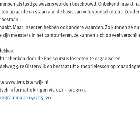
mensen als lastige wezens worden beschouwd. Onbekend maakt namel
ten op aarde en staan aan de basis van vele voedselketens. Zonde
 bestaan.
aakt. Maar insecten hebben ook andere waarden. Zo kunnen ze nuttig,
ijn meesters in het camoufleren, ze kunnen zich op veel verschill
tdekken.
cht schenken door de Basiscursus Insecten te organiseren.
lweg 9 te Oisterwijk en bestaat uit 8 theorielessen op maandagavo
te www.ivnoisterwijk.nl.
isch informatie krijgen via 013 –5903970.
programma 20141205_20