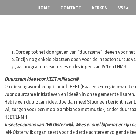
Skip
HOME
CONTACT
KERKEN
V55+
to
content
Oproep tot het doorgeven van “duurzame” ideeën voor het 
Er zijn nog enkele plaatsen open voor de insectencursus van
Jaarprogramma excursies en lezingen van IVN en LNMH.
Duurzaam idee voor HEET milieucafé
Op dinsdagavond 21 april houdt HEET (Haarens Energiebewust en 
voor duurzame initiatieven en ideeën in onze gemeente Haaren.
Heb je een duurzaam idee, doe dan mee! Stuur een bericht naar
Wij zorgen voor een mooie ambiance met muziek, ander duurza
HEET/LNMH
Insectencursus van IVN Oisterwijk: Wees er snel bij want er zijn 
IVN-Oisterwijk organiseert voor de derde achtereenvolgende keer