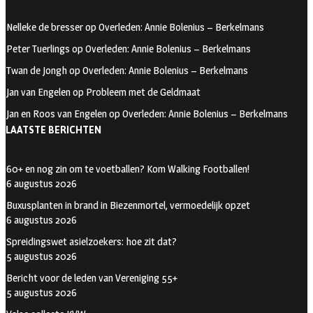
b
ag
tt
oo
ra
er
Nelleke de bresser
op
Overleden: Annie Bolenius – Berkelmans
k
m
Peter Tuerlings
op
Overleden: Annie Bolenius – Berkelmans
Twan de Jongh
op
Overleden: Annie Bolenius – Berkelmans
Jan van Engelen
op
Probleem met de Geldmaat
Jan en Roos van Engelen
op
Overleden: Annie Bolenius – Berkelmans
LAATSTE BERICHTEN
60+ en nog zin om te voetballen? Kom Walking Footballen!
6 augustus 2026
Buxusplanten in brand in Biezenmortel, vermoedelijk opzet
6 augustus 2026
Spreidingswet asielzoekers: hoe zit dat?
5 augustus 2026
Bericht voor de leden van Vereniging 55+
5 augustus 2026