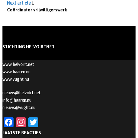
Next article
Coördinator vrijwilligerswerk
STICHTING HELVOIRTNET
www.helvoirt.net
www.haaren.nu
www.vught.nu
nieuws@helvoirt.net
info@haaren.nu
nieuws@vught.nu
Fa
In
T
ce
st
wi
LAATSTE REACTIES