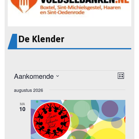
De Klender