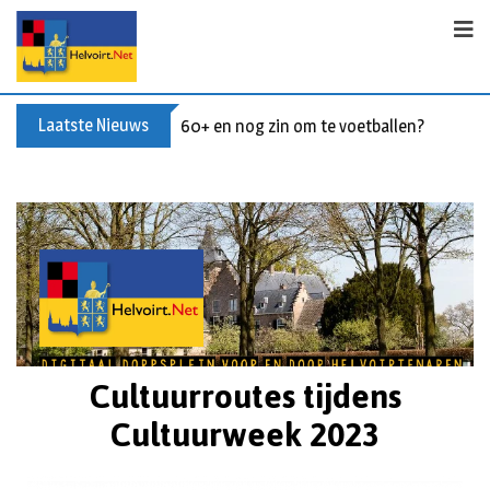
Laatste Nieuws
Buxusplanten in brand in Biezenmortel, v
Cultuurroutes tijdens
Cultuurweek 2023