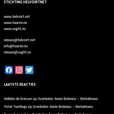
STICHTING HELVOIRTNET
www.helvoirt.net
www.haaren.nu
www.vught.nu
nieuws@helvoirt.net
info@haaren.nu
nieuws@vught.nu
Fa
In
T
ce
st
wi
LAATSTE REACTIES
b
ag
tt
oo
ra
er
Nelleke de bresser
op
Overleden: Annie Bolenius – Berkelmans
k
m
Peter Tuerlings
op
Overleden: Annie Bolenius – Berkelmans