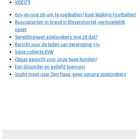
VIDEO’S
60+ en nog zin om te voetballen? Kom Walking Footballen!
Buxusplanten in brand in Biezenmortel, vermoedelijk
opzet
Spreidingswet asielzoekers: hoe zit dat?
Bericht voor de leden van Vereniging 55+
Valse collecte KVW
Oppas gezocht voor onze twee honden!
Een bijzonder en geliefd toernooi
Vught moet naar Den Haag: geen opvang asielzoekers