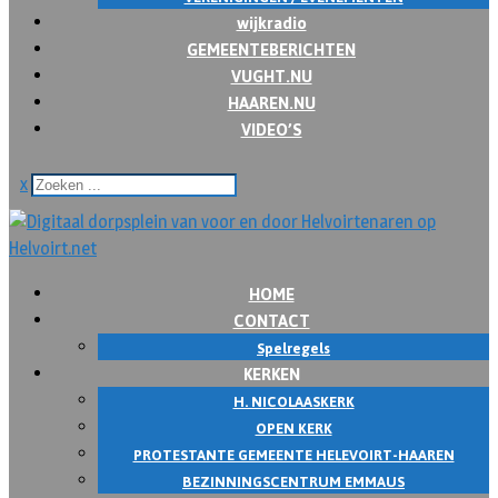
wijkradio
GEMEENTEBERICHTEN
VUGHT.NU
HAAREN.NU
VIDEO’S
x
HOME
CONTACT
Spelregels
KERKEN
H. NICOLAASKERK
OPEN KERK
PROTESTANTE GEMEENTE HELEVOIRT-HAAREN
BEZINNINGSCENTRUM EMMAUS