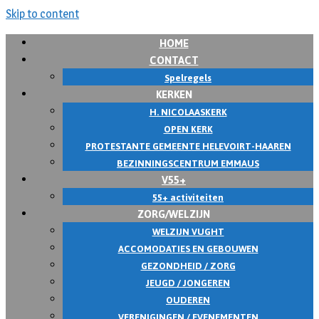
Skip to content
HOME
CONTACT
Spelregels
KERKEN
H. NICOLAASKERK
OPEN KERK
PROTESTANTE GEMEENTE HELEVOIRT-HAAREN
BEZINNINGSCENTRUM EMMAUS
V55+
55+ activiteiten
ZORG/WELZIJN
WELZIJN VUGHT
ACCOMODATIES EN GEBOUWEN
GEZONDHEID / ZORG
JEUGD / JONGEREN
OUDEREN
VERENIGINGEN / EVENEMENTEN