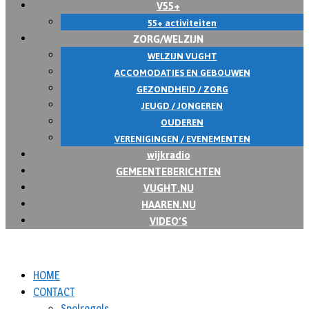
V55+
55+ activiteiten
ZORG/WELZIJN
WELZIJN VUGHT
ACCOMODATIES EN GEBOUWEN
GEZONDHEID / ZORG
JEUGD / JONGEREN
OUDEREN
VERENIGINGEN / EVENEMENTEN
wijkradio
GEMEENTEBERICHTEN
VUGHT.NU
HAAREN.NU
VIDEO’S
HOME
CONTACT
Spelregels