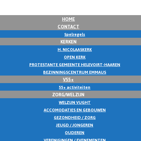
HOME
CONTACT
Spelregels
KERKEN
H. NICOLAASKERK
OPEN KERK
PROTESTANTE GEMEENTE HELEVOIRT-HAAREN
BEZINNINGSCENTRUM EMMAUS
V55+
55+ activiteiten
ZORG/WELZIJN
WELZIJN VUGHT
ACCOMODATIES EN GEBOUWEN
GEZONDHEID / ZORG
JEUGD / JONGEREN
OUDEREN
VERENIGINGEN / EVENEMENTEN