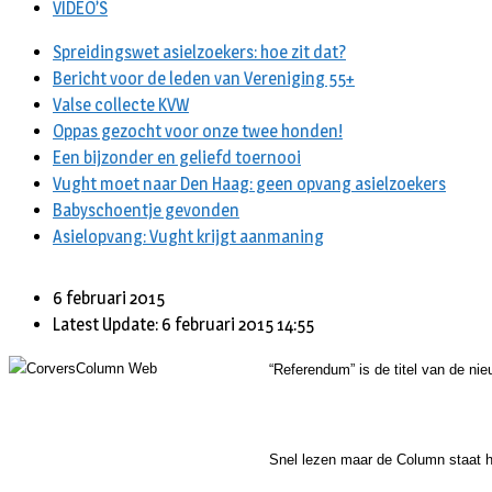
VIDEO’S
Spreidingswet asielzoekers: hoe zit dat?
Bericht voor de leden van Vereniging 55+
Valse collecte KVW
Oppas gezocht voor onze twee honden!
Een bijzonder en geliefd toernooi
Vught moet naar Den Haag: geen opvang asielzoekers
Babyschoentje gevonden
Asielopvang: Vught krijgt aanmaning
6 februari 2015
Latest Update: 6 februari 2015 14:55
“Referendum” is de titel van de ni
Snel lezen maar de Column staat hie