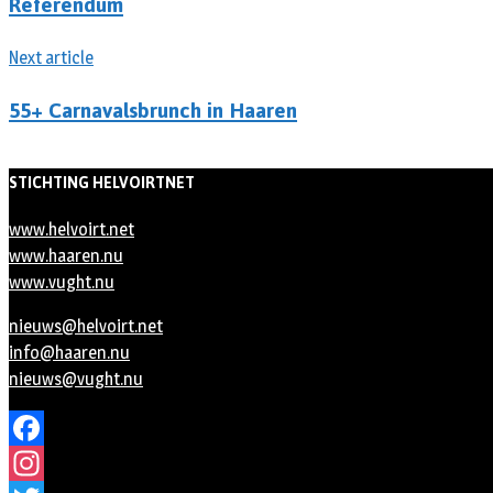
Referendum
Next article
55+ Carnavalsbrunch in Haaren
STICHTING HELVOIRTNET
www.helvoirt.net
www.haaren.nu
www.vught.nu
nieuws@helvoirt.net
info@haaren.nu
nieuws@vught.nu
Facebook