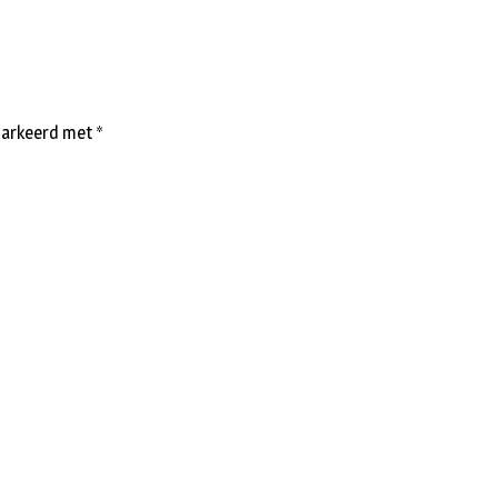
emarkeerd met
*