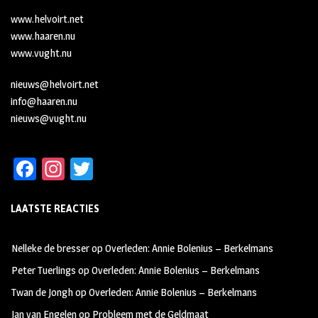
www.helvoirt.net
www.haaren.nu
www.vught.nu
nieuws@helvoirt.net
info@haaren.nu
nieuws@vught.nu
Fa
In
T
ce
st
wi
LAATSTE REACTIES
b
ag
tt
oo
ra
er
Nelleke de bresser
op
Overleden: Annie Bolenius – Berkelmans
k
m
Peter Tuerlings
op
Overleden: Annie Bolenius – Berkelmans
Twan de Jongh
op
Overleden: Annie Bolenius – Berkelmans
Jan van Engelen
op
Probleem met de Geldmaat