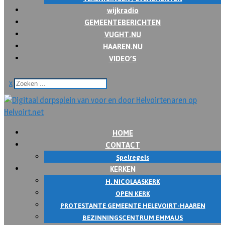
wijkradio
GEMEENTEBERICHTEN
VUGHT.NU
HAAREN.NU
VIDEO’S
x
HOME
CONTACT
Spelregels
KERKEN
H. NICOLAASKERK
OPEN KERK
PROTESTANTE GEMEENTE HELEVOIRT-HAAREN
BEZINNINGSCENTRUM EMMAUS