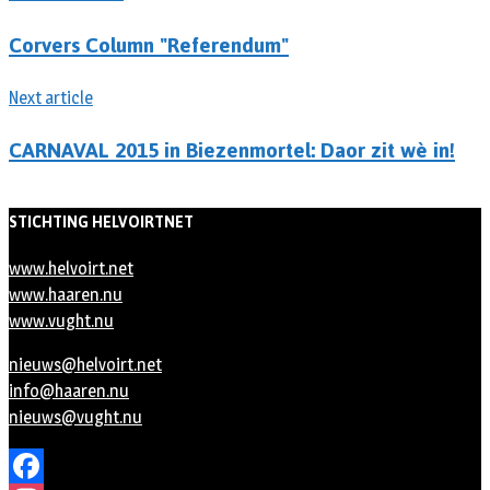
Corvers Column "Referendum"
Next article
CARNAVAL 2015 in Biezenmortel: Daor zit wè in!
STICHTING HELVOIRTNET
www.helvoirt.net
www.haaren.nu
www.vught.nu
nieuws@helvoirt.net
info@haaren.nu
nieuws@vught.nu