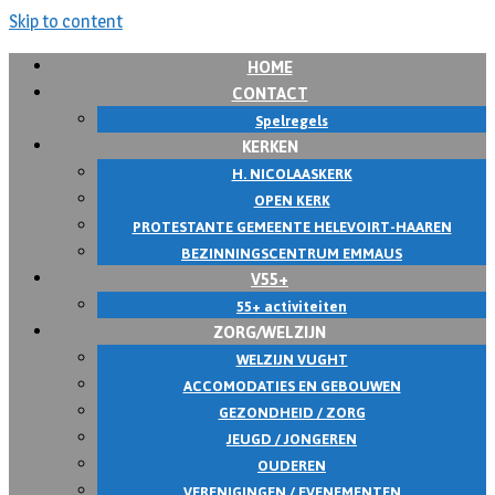
Skip to content
HOME
CONTACT
Spelregels
KERKEN
H. NICOLAASKERK
OPEN KERK
PROTESTANTE GEMEENTE HELEVOIRT-HAAREN
BEZINNINGSCENTRUM EMMAUS
V55+
55+ activiteiten
ZORG/WELZIJN
WELZIJN VUGHT
ACCOMODATIES EN GEBOUWEN
GEZONDHEID / ZORG
JEUGD / JONGEREN
OUDEREN
VERENIGINGEN / EVENEMENTEN