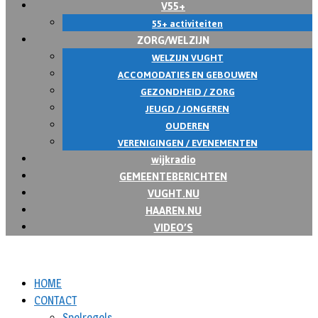
V55+
55+ activiteiten
ZORG/WELZIJN
WELZIJN VUGHT
ACCOMODATIES EN GEBOUWEN
GEZONDHEID / ZORG
JEUGD / JONGEREN
OUDEREN
VERENIGINGEN / EVENEMENTEN
wijkradio
GEMEENTEBERICHTEN
VUGHT.NU
HAAREN.NU
VIDEO’S
HOME
CONTACT
Spelregels