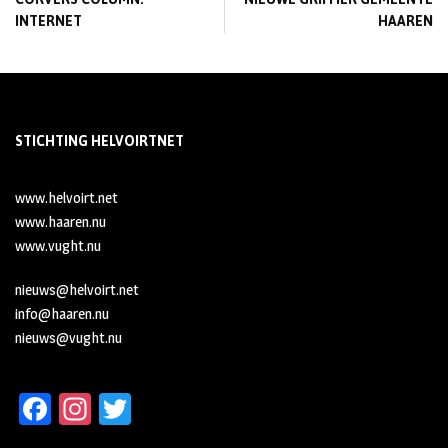
INTERNET
HAAREN
STICHTING HELVOIRTNET
www.helvoirt.net
www.haaren.nu
www.vught.nu
nieuws@helvoirt.net
info@haaren.nu
nieuws@vught.nu
Fa
In
T
ce
st
wi