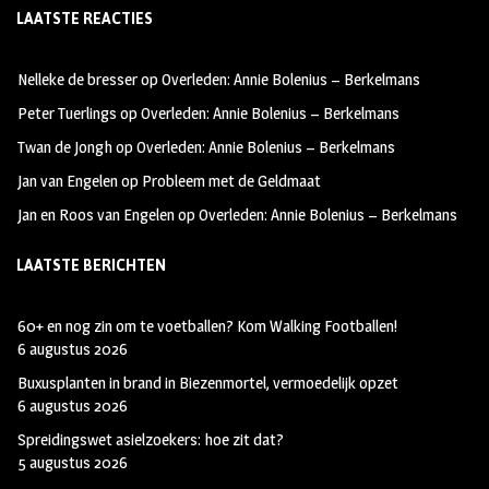
LAATSTE REACTIES
b
ag
tt
oo
ra
er
Nelleke de bresser
op
Overleden: Annie Bolenius – Berkelmans
k
m
Peter Tuerlings
op
Overleden: Annie Bolenius – Berkelmans
Twan de Jongh
op
Overleden: Annie Bolenius – Berkelmans
Jan van Engelen
op
Probleem met de Geldmaat
Jan en Roos van Engelen
op
Overleden: Annie Bolenius – Berkelmans
LAATSTE BERICHTEN
60+ en nog zin om te voetballen? Kom Walking Footballen!
6 augustus 2026
Buxusplanten in brand in Biezenmortel, vermoedelijk opzet
6 augustus 2026
Spreidingswet asielzoekers: hoe zit dat?
5 augustus 2026