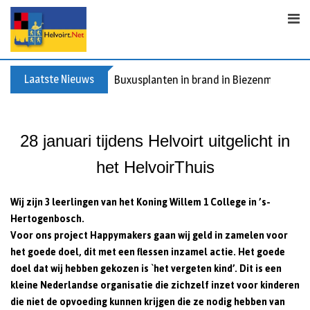
Skip
to
content
Laatste Nieuws
Buxusplanten in brand in Biezenmortel, v
28 januari tijdens Helvoirt uitgelicht in
het HelvoirThuis
Wij zijn 3 leerlingen van het Koning Willem 1 College in ’s-
Hertogenbosch.
Voor ons project Happymakers gaan wij geld in zamelen voor
het goede doel, dit met een flessen inzamel actie. Het goede
doel dat wij hebben gekozen is `het vergeten kind’. Dit is een
kleine Nederlandse organisatie die zichzelf inzet voor kinderen
die niet de opvoeding kunnen krijgen die ze nodig hebben van