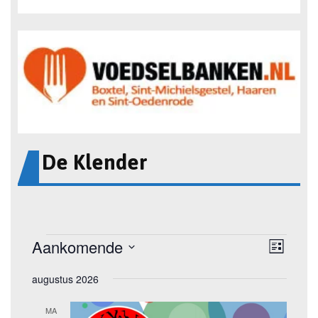
De Klender