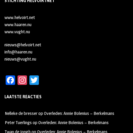
STICHTING HELVOIRTNET
www.helvoirt.net
www.haaren.nu
www.vught.nu
nieuws@helvoirt.net
info@haaren.nu
nieuws@vught.nu
Fa
In
T
ce
st
wi
LAATSTE REACTIES
b
ag
tt
oo
ra
er
Nelleke de bresser
op
Overleden: Annie Bolenius – Berkelmans
k
m
Peter Tuerlings
op
Overleden: Annie Bolenius – Berkelmans
Twan de Jongh
op
Overleden: Annie Bolenius – Berkelmans