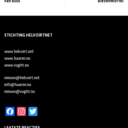
van Buul
Biezenmortel
STICHTING HELVOIRTNET
www.helvoirt.net
www.haaren.nu
www.vught.nu
nieuws@helvoirt.net
info@haaren.nu
nieuws@vught.nu
Fa
In
T
ce
st
wi
LAATSTE REACTIES