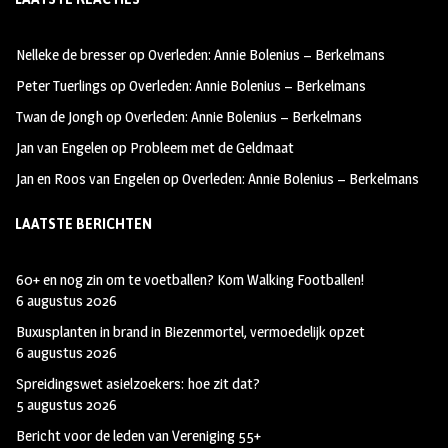
b
ag
tt
oo
ra
er
Nelleke de bresser
op
Overleden: Annie Bolenius – Berkelmans
k
m
Peter Tuerlings
op
Overleden: Annie Bolenius – Berkelmans
Twan de Jongh
op
Overleden: Annie Bolenius – Berkelmans
Jan van Engelen
op
Probleem met de Geldmaat
Jan en Roos van Engelen
op
Overleden: Annie Bolenius – Berkelmans
LAATSTE BERICHTEN
60+ en nog zin om te voetballen? Kom Walking Footballen!
6 augustus 2026
Buxusplanten in brand in Biezenmortel, vermoedelijk opzet
6 augustus 2026
Spreidingswet asielzoekers: hoe zit dat?
5 augustus 2026
Bericht voor de leden van Vereniging 55+