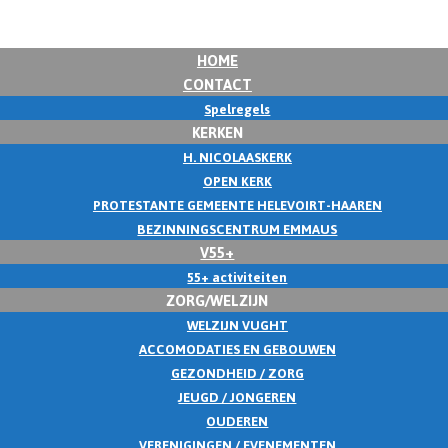
HOME
CONTACT
Spelregels
KERKEN
H. NICOLAASKERK
OPEN KERK
PROTESTANTE GEMEENTE HELEVOIRT-HAAREN
BEZINNINGSCENTRUM EMMAUS
V55+
55+ activiteiten
ZORG/WELZIJN
WELZIJN VUGHT
ACCOMODATIES EN GEBOUWEN
GEZONDHEID / ZORG
JEUGD / JONGEREN
OUDEREN
VERENIGINGEN / EVENEMENTEN