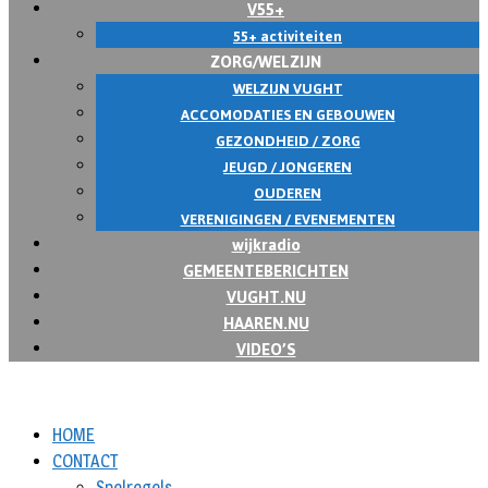
V55+
55+ activiteiten
ZORG/WELZIJN
WELZIJN VUGHT
ACCOMODATIES EN GEBOUWEN
GEZONDHEID / ZORG
JEUGD / JONGEREN
OUDEREN
VERENIGINGEN / EVENEMENTEN
wijkradio
GEMEENTEBERICHTEN
VUGHT.NU
HAAREN.NU
VIDEO’S
HOME
CONTACT
Spelregels