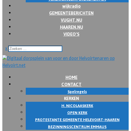
wijkradio
GEMEENTEBERICHTEN
VUGHT.NU
HAAREN.NU
VIDEO’S
x
HOME
CONTACT
Spelregels
KERKEN
H. NICOLAASKERK
OPEN KERK
PROTESTANTE GEMEENTE HELEVOIRT-HAAREN
BEZINNINGSCENTRUM EMMAUS