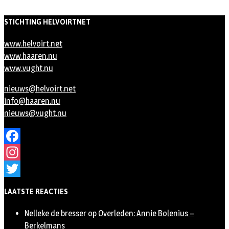
STICHTING HELVOIRTNET
www.helvoirt.net
www.haaren.nu
www.vught.nu
nieuws@helvoirt.net
info@haaren.nu
nieuws@vught.nu
Facebook
Instagram
Twitter
LAATSTE REACTIES
Nelleke de bresser
op
Overleden: Annie Bolenius –
Berkelmans