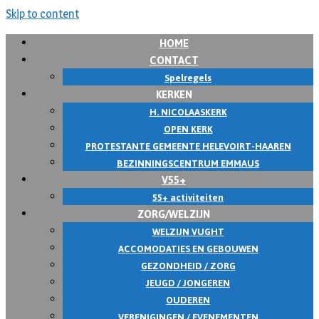
Skip to content
HOME
CONTACT
Spelregels
KERKEN
H. NICOLAASKERK
OPEN KERK
PROTESTANTE GEMEENTE HELEVOIRT-HAAREN
BEZINNINGSCENTRUM EMMAUS
V55+
55+ activiteiten
ZORG/WELZIJN
WELZIJN VUGHT
ACCOMODATIES EN GEBOUWEN
GEZONDHEID / ZORG
JEUGD / JONGEREN
OUDEREN
VERENIGINGEN / EVENEMENTEN