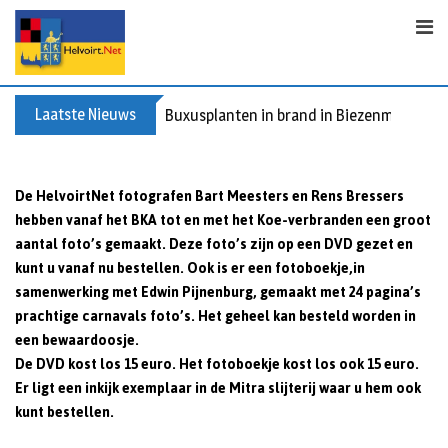
S
k
i
p
t
Laatste Nieuws
Buxusplanten in brand in Biezenmortel, v
o
c
o
De HelvoirtNet fotografen Bart Meesters en Rens Bressers
n
hebben vanaf het BKA tot en met het Koe-verbranden een groot
t
aantal foto’s gemaakt. Deze foto’s zijn op een DVD gezet en
e
kunt u vanaf nu bestellen. Ook is er een fotoboekje,in
n
samenwerking met Edwin Pijnenburg, gemaakt met 24 pagina’s
t
prachtige carnavals foto’s. Het geheel kan besteld worden in
een bewaardoosje.
De DVD kost los 15 euro. Het fotoboekje kost los ook 15 euro.
Er ligt een inkijk exemplaar in de Mitra slijterij waar u hem ook
kunt bestellen.