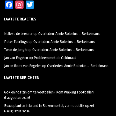
Fa
In
T
ce
st
wi
LAATSTE REACTIES
b
ag
tt
oo
ra
er
Nelleke de bresser
op
Overleden: Annie Bolenius – Berkelmans
k
m
Peter Tuerlings
op
Overleden: Annie Bolenius – Berkelmans
Twan de Jongh
op
Overleden: Annie Bolenius – Berkelmans
Jan van Engelen
op
Probleem met de Geldmaat
Jan en Roos van Engelen
op
Overleden: Annie Bolenius – Berkelmans
LAATSTE BERICHTEN
60+ en nog zin om te voetballen? Kom Walking Footballen!
6 augustus 2026
Buxusplanten in brand in Biezenmortel, vermoedelijk opzet
6 augustus 2026