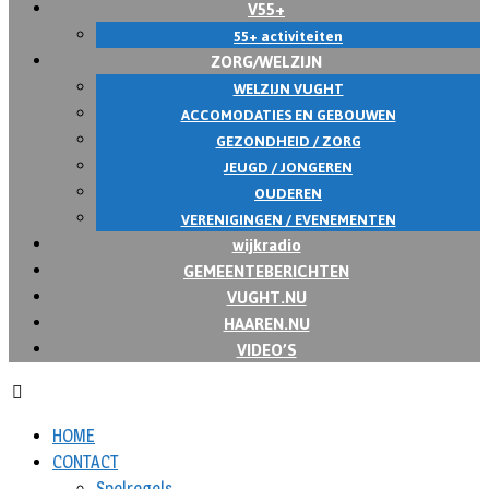
V55+
55+ activiteiten
ZORG/WELZIJN
WELZIJN VUGHT
ACCOMODATIES EN GEBOUWEN
GEZONDHEID / ZORG
JEUGD / JONGEREN
OUDEREN
VERENIGINGEN / EVENEMENTEN
wijkradio
GEMEENTEBERICHTEN
VUGHT.NU
HAAREN.NU
VIDEO’S
HOME
CONTACT
Spelregels