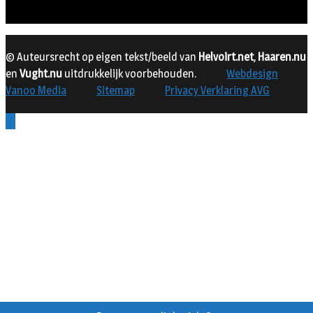
© Auteursrecht op eigen tekst/beeld van
Helvoirt.net
,
Haaren.nu
en
Vught.nu
uitdrukkelijk voorbehouden.
Webdesign
Vanoo Media
Sitemap
Privacy Verklaring AVG