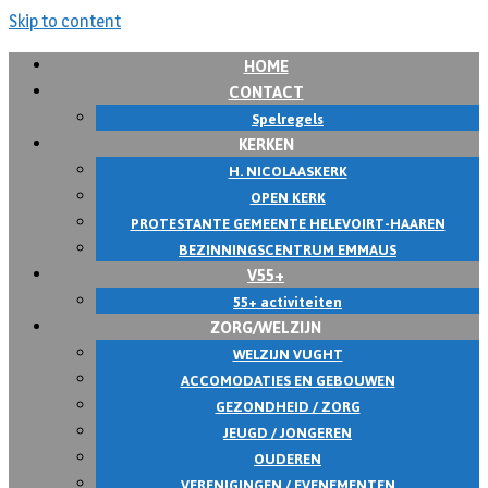
Skip to content
HOME
CONTACT
Spelregels
KERKEN
H. NICOLAASKERK
OPEN KERK
PROTESTANTE GEMEENTE HELEVOIRT-HAAREN
BEZINNINGSCENTRUM EMMAUS
V55+
55+ activiteiten
ZORG/WELZIJN
WELZIJN VUGHT
ACCOMODATIES EN GEBOUWEN
GEZONDHEID / ZORG
JEUGD / JONGEREN
OUDEREN
VERENIGINGEN / EVENEMENTEN