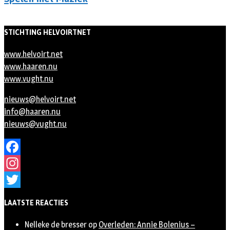
STICHTING HELVOIRTNET
www.helvoirt.net
www.haaren.nu
www.vught.nu
nieuws@helvoirt.net
info@haaren.nu
nieuws@vught.nu
Facebook
Instagram
Twitter
LAATSTE REACTIES
Nelleke de bresser
op
Overleden: Annie Bolenius –