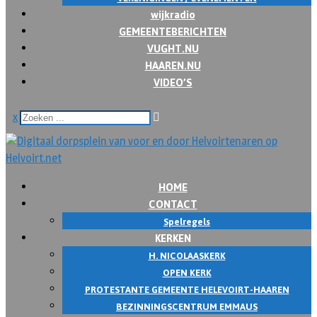
wijkradio
GEMEENTEBERICHTEN
VUGHT.NU
HAAREN.NU
VIDEO’S
x
HOME
CONTACT
Spelregels
KERKEN
H. NICOLAASKERK
OPEN KERK
PROTESTANTE GEMEENTE HELEVOIRT-HAAREN
BEZINNINGSCENTRUM EMMAUS