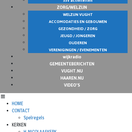
55+ activiteiten
ZORG/WELZIJN
WELZIJN VUGHT
ACCOMODATIES EN GEBOUWEN
GEZONDHEID / ZORG
JEUGD / JONGEREN
OUDEREN
VERENIGINGEN / EVENEMENTEN
wijkradio
GEMEENTEBERICHTEN
VUGHT.NU
HAAREN.NU
VIDEO’S
HOME
CONTACT
Spelregels
KERKEN
H. NICOLAASKERK