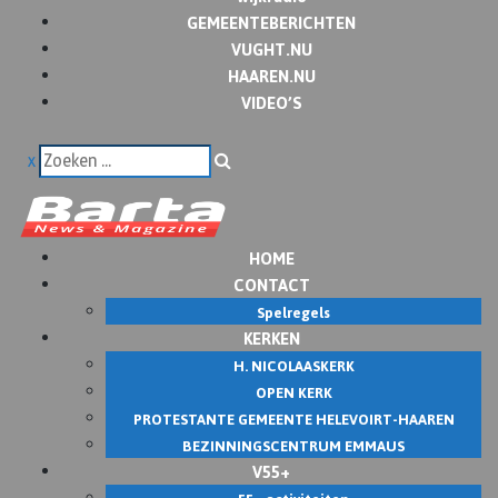
GEMEENTEBERICHTEN
VUGHT.NU
HAAREN.NU
VIDEO’S
x
HOME
CONTACT
Spelregels
KERKEN
H. NICOLAASKERK
OPEN KERK
PROTESTANTE GEMEENTE HELEVOIRT-HAAREN
BEZINNINGSCENTRUM EMMAUS
V55+