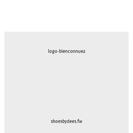
logo-movimiento.fw
logo-studiebegeleidinghelvoirt