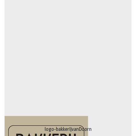
logo-bakkerijvanDoorn