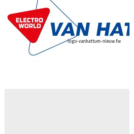
logo-vanhattum-nieuw.fw