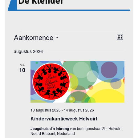
De Klender