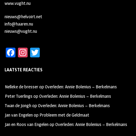
www.vught.nu
nieuws@helvoirt.net
info@haaren.nu
nieuws@vught.nu
Fa
In
T
ce
st
wi
LAATSTE REACTIES
b
ag
tt
oo
ra
er
Nelleke de bresser
op
Overleden: Annie Bolenius – Berkelmans
k
m
Peter Tuerlings
op
Overleden: Annie Bolenius – Berkelmans
Twan de Jongh
op
Overleden: Annie Bolenius – Berkelmans
Jan van Engelen
op
Probleem met de Geldmaat
Jan en Roos van Engelen
op
Overleden: Annie Bolenius – Berkelmans