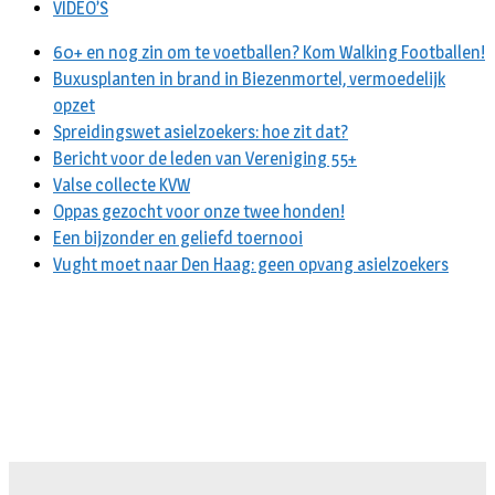
VIDEO’S
60+ en nog zin om te voetballen? Kom Walking Footballen!
Buxusplanten in brand in Biezenmortel, vermoedelijk
opzet
Spreidingswet asielzoekers: hoe zit dat?
Bericht voor de leden van Vereniging 55+
Valse collecte KVW
Oppas gezocht voor onze twee honden!
Een bijzonder en geliefd toernooi
Vught moet naar Den Haag: geen opvang asielzoekers