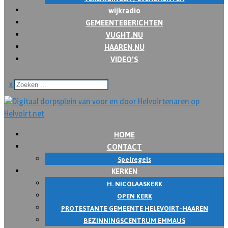
wijkradio
GEMEENTEBERICHTEN
VUGHT.NU
HAAREN.NU
VIDEO’S
x
HOME
CONTACT
Spelregels
KERKEN
H. NICOLAASKERK
OPEN KERK
PROTESTANTE GEMEENTE HELEVOIRT-HAAREN
BEZINNINGSCENTRUM EMMAUS