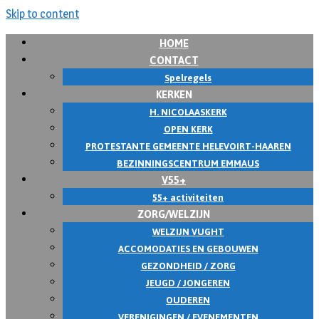
Skip to content
HOME
CONTACT
Spelregels
KERKEN
H. NICOLAASKERK
OPEN KERK
PROTESTANTE GEMEENTE HELEVOIRT-HAAREN
BEZINNINGSCENTRUM EMMAUS
V55+
55+ activiteiten
ZORG/WELZIJN
WELZIJN VUGHT
ACCOMODATIES EN GEBOUWEN
GEZONDHEID / ZORG
JEUGD / JONGEREN
OUDEREN
VERENIGINGEN / EVENEMENTEN