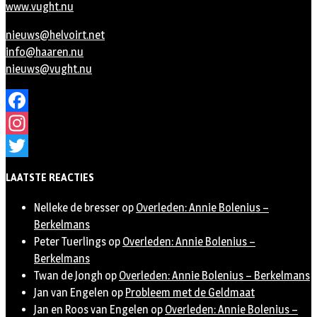
www.vught.nu
nieuws@helvoirt.net
info@haaren.nu
nieuws@vught.nu
Facebook
Instagram
Twitter
LAATSTE REACTIES
Nelleke de bresser
op
Overleden: Annie Bolenius –
Berkelmans
Peter Tuerlings
op
Overleden: Annie Bolenius –
Berkelmans
Twan de Jongh
op
Overleden: Annie Bolenius – Berkelmans
Jan van Engelen
op
Probleem met de Geldmaat
Jan en Roos van Engelen
op
Overleden: Annie Bolenius –