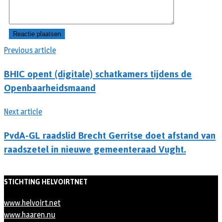
Previous article
BHIC opent (digitale) schatkamers tijdens de
Openbaarheidsmaand
Next article
PvdA-GL raadslid Brecht Gerritse doet afstand van
raadszetel in nieuwe gemeenteraad Vught.
STICHTING HELVOIRTNET
www.helvoirt.net
www.haaren.nu