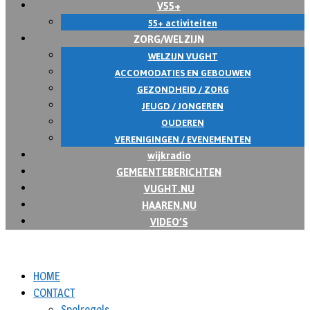
V55+
55+ activiteiten
ZORG/WELZIJN
WELZIJN VUGHT
ACCOMODATIES EN GEBOUWEN
GEZONDHEID / ZORG
JEUGD / JONGEREN
OUDEREN
VERENIGINGEN / EVENEMENTEN
wijkradio
GEMEENTEBERICHTEN
VUGHT.NU
HAAREN.NU
VIDEO’S
HOME
CONTACT
Spelregels