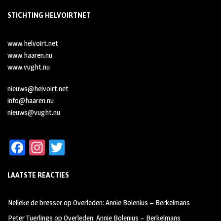
STICHTING HELVOIRTNET
www.helvoirt.net
www.haaren.nu
www.vught.nu
nieuws@helvoirt.net
info@haaren.nu
nieuws@vught.nu
Fa
In
T
ce
st
wi
LAATSTE REACTIES
b
ag
tt
oo
ra
er
Nelleke de bresser
op
Overleden: Annie Bolenius – Berkelmans
k
m
Peter Tuerlings
op
Overleden: Annie Bolenius – Berkelmans