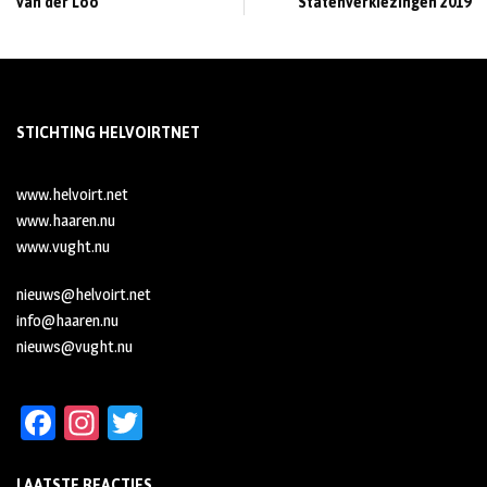
van der Loo
Statenverkiezingen 2019
STICHTING HELVOIRTNET
www.helvoirt.net
www.haaren.nu
www.vught.nu
nieuws@helvoirt.net
info@haaren.nu
nieuws@vught.nu
Fa
In
T
ce
st
wi
LAATSTE REACTIES