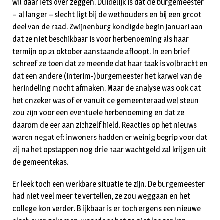
wil daar iets over zeggen. Duidelijk is dat de burgemeester
– al langer – slecht ligt bij de wethouders en bij een groot
deel van de raad. Zwijnenburg kondigde begin januari aan
dat ze niet beschikbaar is voor herbenoeming als haar
termijn op 21 oktober aanstaande afloopt. In een brief
schreef ze toen dat ze meende dat haar taak is volbracht en
dat een andere (interim-)burgemeester het karwei van de
herindeling mocht afmaken. Maar de analyse was ook dat
het onzeker was of er vanuit de gemeenteraad wel steun
zou zijn voor een eventuele herbenoeming en dat ze
daarom de eer aan zichzelf hield. Reacties op het nieuws
waren negatief: inwoners hadden er weinig begrip voor dat
zij na het opstappen nog drie haar wachtgeld zal krijgen uit
de gemeentekas.
Er leek toch een werkbare situatie te zijn. De burgemeester
had niet veel meer te vertellen, ze zou weggaan en het
college kon verder. Blijkbaar is er toch ergens een nieuwe