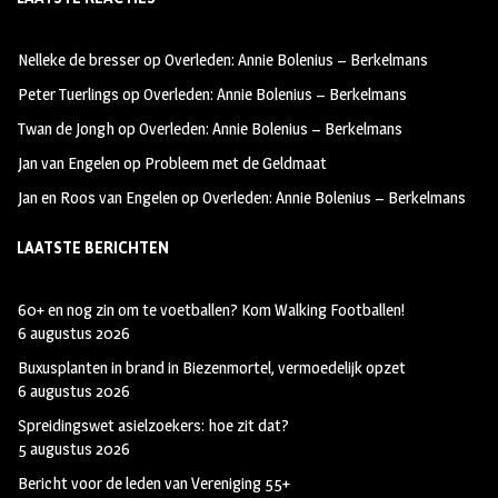
b
ag
tt
oo
ra
er
Nelleke de bresser
op
Overleden: Annie Bolenius – Berkelmans
k
m
Peter Tuerlings
op
Overleden: Annie Bolenius – Berkelmans
Twan de Jongh
op
Overleden: Annie Bolenius – Berkelmans
Jan van Engelen
op
Probleem met de Geldmaat
Jan en Roos van Engelen
op
Overleden: Annie Bolenius – Berkelmans
LAATSTE BERICHTEN
60+ en nog zin om te voetballen? Kom Walking Footballen!
6 augustus 2026
Buxusplanten in brand in Biezenmortel, vermoedelijk opzet
6 augustus 2026
Spreidingswet asielzoekers: hoe zit dat?
5 augustus 2026
Bericht voor de leden van Vereniging 55+