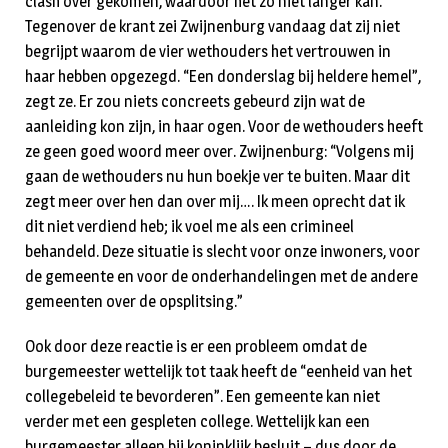
clash over gekomen, waardoor het zo niet langer kan.
Tegenover de krant zei Zwijnenburg vandaag dat zij niet
begrijpt waarom de vier wethouders het vertrouwen in
haar hebben opgezegd. “Een donderslag bij heldere hemel”,
zegt ze. Er zou niets concreets gebeurd zijn wat de
aanleiding kon zijn, in haar ogen. Voor de wethouders heeft
ze geen goed woord meer over. Zwijnenburg: “Volgens mij
gaan de wethouders nu hun boekje ver te buiten. Maar dit
zegt meer over hen dan over mij…. Ik meen oprecht dat ik
dit niet verdiend heb; ik voel me als een crimineel
behandeld. Deze situatie is slecht voor onze inwoners, voor
de gemeente en voor de onderhandelingen met de andere
gemeenten over de opsplitsing.”
Ook door deze reactie is er een probleem omdat de
burgemeester wettelijk tot taak heeft de “eenheid van het
collegebeleid te bevorderen”. Een gemeente kan niet
verder met een gespleten college. Wettelijk kan een
burgemeester alleen bij koninklijk besluit – dus door de