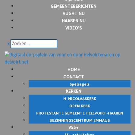
GEMEENTEBERICHTEN
VUGHT.NU
HAAREN.NU
VIDEO’S
x
HOME
CONTACT
Spelregels
KERKEN
H. NICOLAASKERK
OPEN KERK
PROTESTANTE GEMEENTE HELEVOIRT-HAAREN
BEZINNINGSCENTRUM EMMAUS
V55+
55+ activiteiten