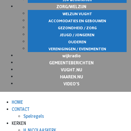
ZORG/WELZIJN
WELZIJN VUGHT
ACCOMODATIES EN GEBOUWEN
GEZONDHEID / ZORG
JEUGD / JONGEREN
OUDEREN
VERENIGINGEN / EVENEMENTEN
wijkradio
GEMEENTEBERICHTEN
VUGHT.NU
HAAREN.NU
VIDEO’S
HOME
CONTACT
Spelregels
KERKEN
H. NICOLAASKERK