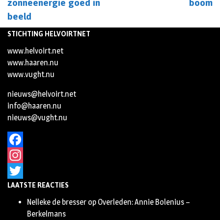
zonneenergie goed in
boom
beeld
STICHTING HELVOIRTNET
www.helvoirt.net
www.haaren.nu
www.vught.nu
nieuws@helvoirt.net
info@haaren.nu
nieuws@vught.nu
Facebook
Instagram
LAATSTE REACTIES
Twitter
Nelleke de bresser
op
Overleden: Annie Bolenius –
Berkelmans