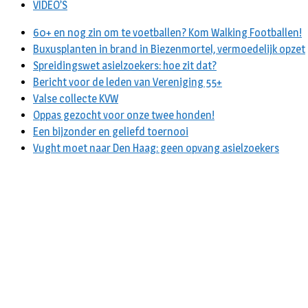
VIDEO’S
60+ en nog zin om te voetballen? Kom Walking Footballen!
Buxusplanten in brand in Biezenmortel, vermoedelijk opzet
Spreidingswet asielzoekers: hoe zit dat?
Bericht voor de leden van Vereniging 55+
Valse collecte KVW
Oppas gezocht voor onze twee honden!
Een bijzonder en geliefd toernooi
Vught moet naar Den Haag: geen opvang asielzoekers