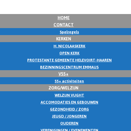
HOME
CONTACT
Spelregels
KERKEN
H. NICOLAASKERK
OPEN KERK
PROTESTANTE GEMEENTE HELEVOIRT-HAAREN
BEZINNINGSCENTRUM EMMAUS
V55+
55+ activiteiten
ZORG/WELZIJN
WELZIJN VUGHT
ACCOMODATIES EN GEBOUWEN
GEZONDHEID / ZORG
JEUGD / JONGEREN
OUDEREN
VERENIGINGEN / EVENEMENTEN