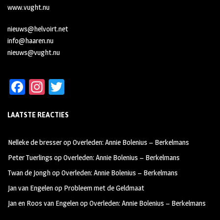
www.vught.nu
nieuws@helvoirt.net
info@haaren.nu
nieuws@vught.nu
Fa
In
T
ce
st
wi
LAATSTE REACTIES
b
ag
tt
oo
ra
er
Nelleke de bresser
op
Overleden: Annie Bolenius – Berkelmans
k
m
Peter Tuerlings
op
Overleden: Annie Bolenius – Berkelmans
Twan de Jongh
op
Overleden: Annie Bolenius – Berkelmans
Jan van Engelen
op
Probleem met de Geldmaat
Jan en Roos van Engelen
op
Overleden: Annie Bolenius – Berkelmans