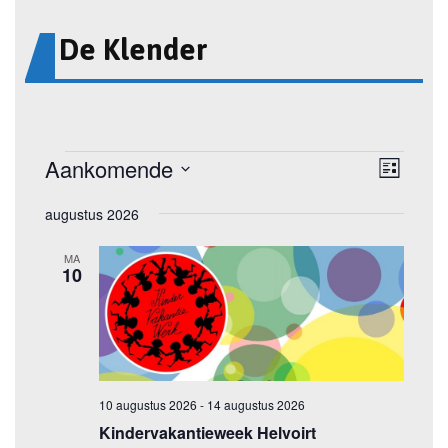
De Klender