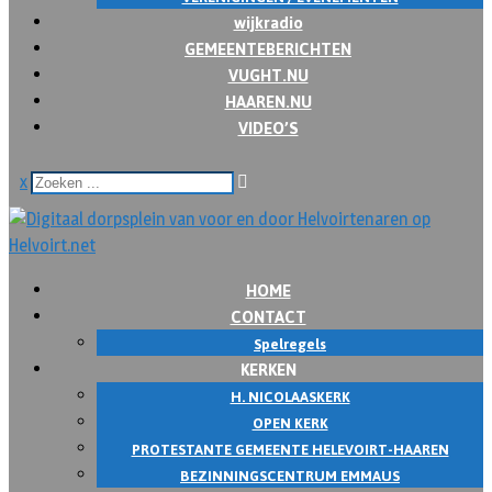
wijkradio
GEMEENTEBERICHTEN
VUGHT.NU
HAAREN.NU
VIDEO’S
x
HOME
CONTACT
Spelregels
KERKEN
H. NICOLAASKERK
OPEN KERK
PROTESTANTE GEMEENTE HELEVOIRT-HAAREN
BEZINNINGSCENTRUM EMMAUS