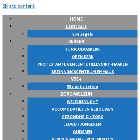
Skip to content
HOME
CONTACT
Spelregels
KERKEN
H. NICOLAASKERK
OPEN KERK
PROTESTANTE GEMEENTE HELEVOIRT-HAAREN
BEZINNINGSCENTRUM EMMAUS
V55+
55+ activiteiten
ZORG/WELZIJN
WELZIJN VUGHT
ACCOMODATIES EN GEBOUWEN
GEZONDHEID / ZORG
JEUGD / JONGEREN
OUDEREN
VERENIGINGEN / EVENEMENTEN