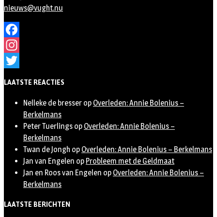
nieuws@vught.nu
Facebook
Instagram
Twitter
LAATSTE REACTIES
Nelleke de bresser
op
Overleden: Annie Bolenius –
Berkelmans
Peter Tuerlings
op
Overleden: Annie Bolenius –
Berkelmans
Twan de Jongh
op
Overleden: Annie Bolenius – Berkelmans
Jan van Engelen
op
Probleem met de Geldmaat
Jan en Roos van Engelen
op
Overleden: Annie Bolenius –
Berkelmans
LAATSTE BERICHTEN