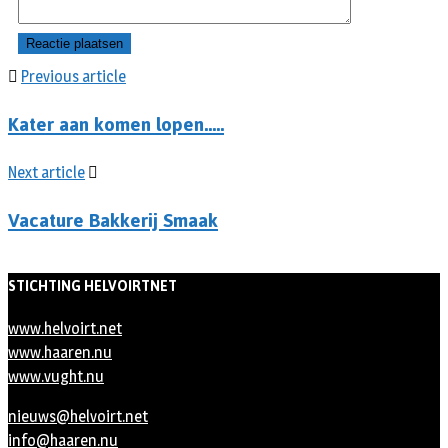
Previous article
Kater aan komen lopen…..
Next article
Vacature Bakkerij Smaak
STICHTING HELVOIRTNET
www.helvoirt.net
www.haaren.nu
www.vught.nu
nieuws@helvoirt.net
info@haaren.nu