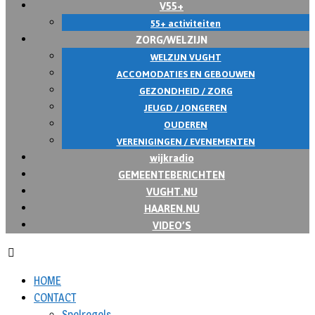
V55+
55+ activiteiten
ZORG/WELZIJN
WELZIJN VUGHT
ACCOMODATIES EN GEBOUWEN
GEZONDHEID / ZORG
JEUGD / JONGEREN
OUDEREN
VERENIGINGEN / EVENEMENTEN
wijkradio
GEMEENTEBERICHTEN
VUGHT.NU
HAAREN.NU
VIDEO’S
HOME
CONTACT
Spelregels