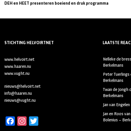
DEH en HEET presenteren boeiend en druk programma
STICHTING HELVOIRTNET
LAATSTE REAC
Nelleke de bres
www.helvoirt.net
Berkelmans
www.haaren.nu
www.vught.nu
Peter Tuerlings
Berkelmans
nieuws@helvoirt.net
Twan de Jongh
info@haaren.nu
Berkelmans
nieuws@vught.nu
Jan van Engelen
Jan en Roos van
Fa
In
T
Bolenius – Ber
ce
st
wi