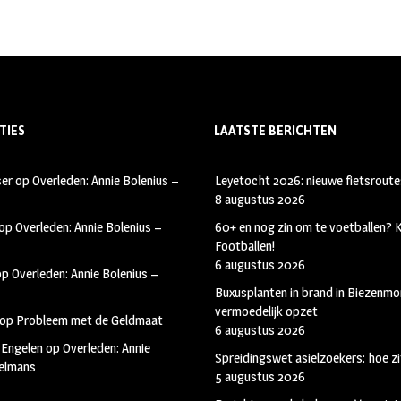
TIES
LAATSTE BERICHTEN
ser
op
Overleden: Annie Bolenius –
Leyetocht 2026: nieuwe fietsroute
8 augustus 2026
op
Overleden: Annie Bolenius –
60+ en nog zin om te voetballen?
Footballen!
6 augustus 2026
op
Overleden: Annie Bolenius –
Buxusplanten in brand in Biezenmor
vermoedelijk opzet
op
Probleem met de Geldmaat
6 augustus 2026
 Engelen
op
Overleden: Annie
Spreidingswet asielzoekers: hoe zi
kelmans
5 augustus 2026