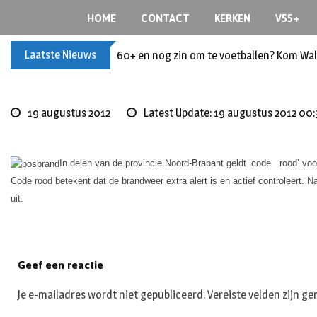
S
HOME
CONTACT
KERKEN
V55+
k
i
Laatste Nieuws
60+ en nog zin om te voetballen? Kom Wal
p
t
o
c
19 augustus 2012
Latest Update: 19 augustus 2012 00:
o
n
t
In delen van de provincie Noord-Brabant geldt ‘code rood’ vo
e
Code rood betekent dat de brandweer extra alert is en actief controleert.
n
uit.
t
Geef een reactie
Je e-mailadres wordt niet gepubliceerd.
Vereiste velden zijn 