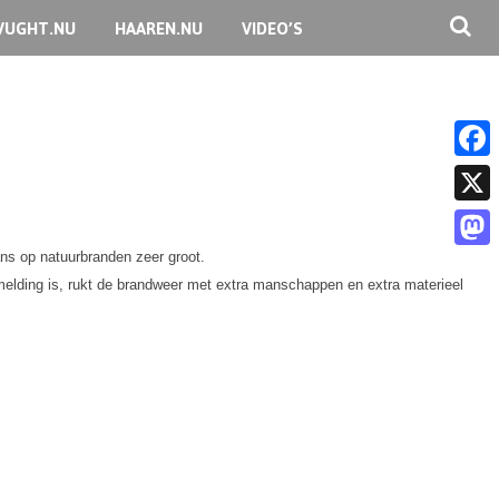
VUGHT.NU
HAAREN.NU
VIDEO’S
F
a
X
c
ans op natuurbranden zeer groot.
M
e
dmelding is, rukt de brandweer met extra manschappen en extra materieel
a
b
s
o
t
o
o
k
d
o