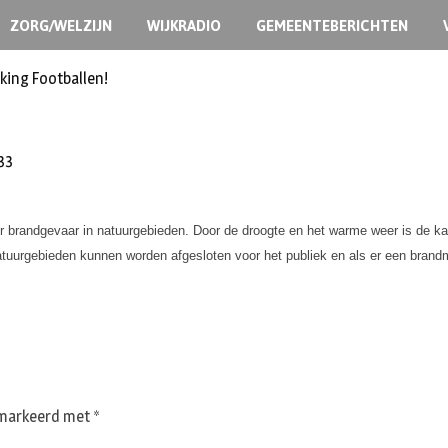
ZORG/WELZIJN
WIJKRADIO
GEMEENTEBERICHTEN
king Footballen!
33
or brandgevaar in natuurgebieden. Door de droogte en het warme weer is de k
 Natuurgebieden kunnen worden afgesloten voor het publiek en als er een bran
gemarkeerd met
*