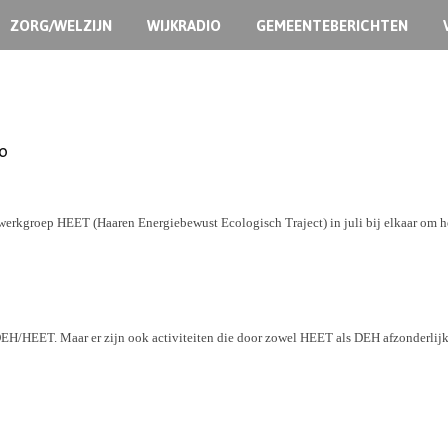
ZORG/WELZIJN
WIJKRADIO
GEMEENTEBERICHTEN
50
e werkgroep HEET (Haaren Energiebewust Ecologisch Traject) in juli bij elkaar om 
EH/HEET. Maar er zijn ook activiteiten die door zowel HEET als DEH afzonderlijk w