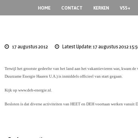
S
HOME
CONTACT
KERKEN
V55+
k
i
p
t
o
17 augustus 2012
Latest Update: 17 augustus 2012 15:
c
o
n
Terwijl het grootste gedeelte van het land aan het vakantievieren was, kwam d
t
Duurzame Energie Haaren U.A.) is inmiddels officieel van start gegaan.
e
n
Kijk op www.deh-energie.nl.
t
Besloten is dat diverse activiteiten van HEET en DEH voortaan werken vanuit D