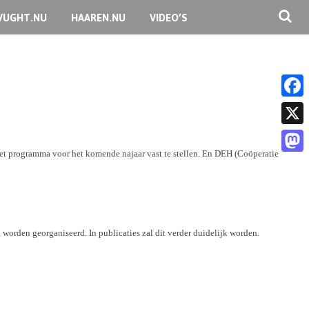
VUGHT.NU
HAAREN.NU
VIDEO’S
F
a
X
c
het programma voor het komende najaar vast te stellen. En DEH (Coöperatie
M
e
a
b
s
o
t
orden georganiseerd. In publicaties zal dit verder duidelijk worden.
o
o
k
d
o