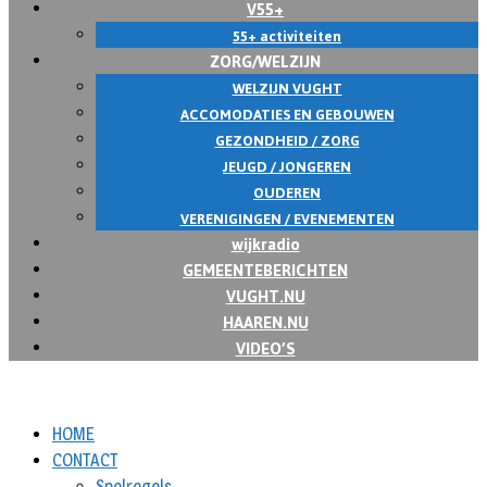
V55+
55+ activiteiten
ZORG/WELZIJN
WELZIJN VUGHT
ACCOMODATIES EN GEBOUWEN
GEZONDHEID / ZORG
JEUGD / JONGEREN
OUDEREN
VERENIGINGEN / EVENEMENTEN
wijkradio
GEMEENTEBERICHTEN
VUGHT.NU
HAAREN.NU
VIDEO’S
HOME
CONTACT
Spelregels