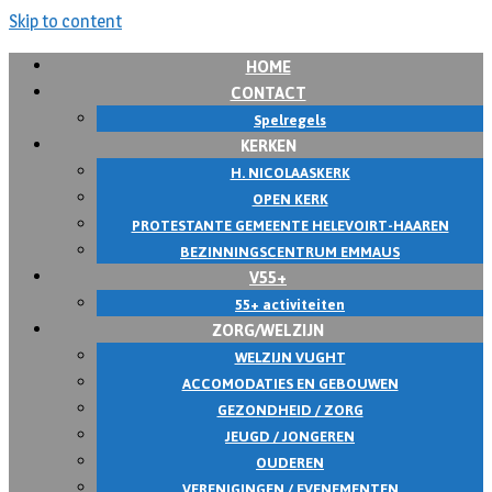
Skip to content
HOME
CONTACT
Spelregels
KERKEN
H. NICOLAASKERK
OPEN KERK
PROTESTANTE GEMEENTE HELEVOIRT-HAAREN
BEZINNINGSCENTRUM EMMAUS
V55+
55+ activiteiten
ZORG/WELZIJN
WELZIJN VUGHT
ACCOMODATIES EN GEBOUWEN
GEZONDHEID / ZORG
JEUGD / JONGEREN
OUDEREN
VERENIGINGEN / EVENEMENTEN