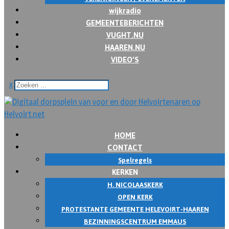
wijkradio
GEMEENTEBERICHTEN
VUGHT.NU
HAAREN.NU
VIDEO’S
x
HOME
CONTACT
Spelregels
KERKEN
H. NICOLAASKERK
OPEN KERK
PROTESTANTE GEMEENTE HELEVOIRT-HAAREN
BEZINNINGSCENTRUM EMMAUS