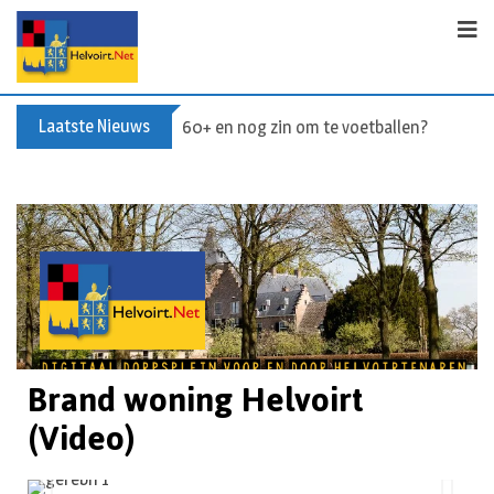
Laatste Nieuws
Buxusplanten in brand in Biezenmortel, v
Brand woning Helvoirt
(Video)