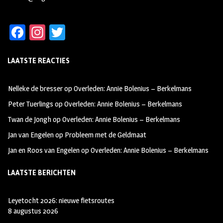
Fa
In
T
ce
st
wi
LAATSTE REACTIES
b
ag
tt
oo
ra
er
Nelleke de bresser
op
Overleden: Annie Bolenius – Berkelmans
k
m
Peter Tuerlings
op
Overleden: Annie Bolenius – Berkelmans
Twan de Jongh
op
Overleden: Annie Bolenius – Berkelmans
Jan van Engelen
op
Probleem met de Geldmaat
Jan en Roos van Engelen
op
Overleden: Annie Bolenius – Berkelmans
LAATSTE BERICHTEN
Leyetocht 2026: nieuwe fietsroutes
8 augustus 2026