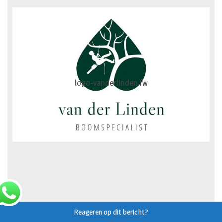
logo-vanderlinden.fw
diercentrum
Reageren op dit bericht?