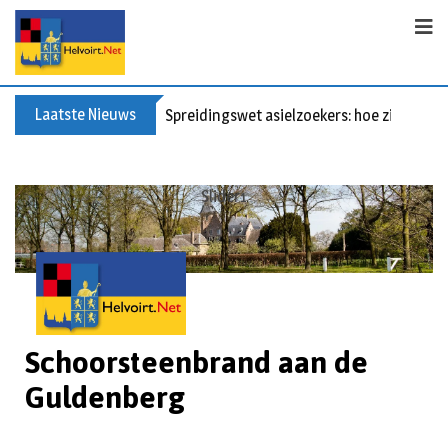
Laatste Nieuws
Spreidingswet asielzoekers: hoe zit dat?
Slider1
Schoorsteenbrand aan de
Guldenberg