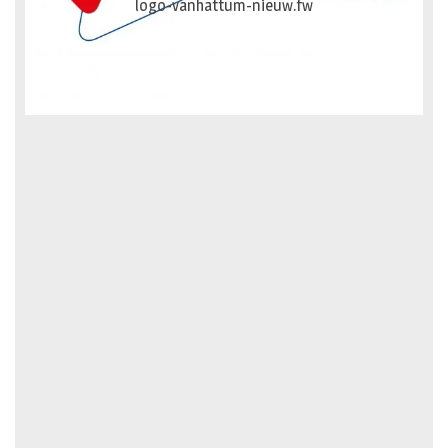
logo-vanhattum-nieuw.fw