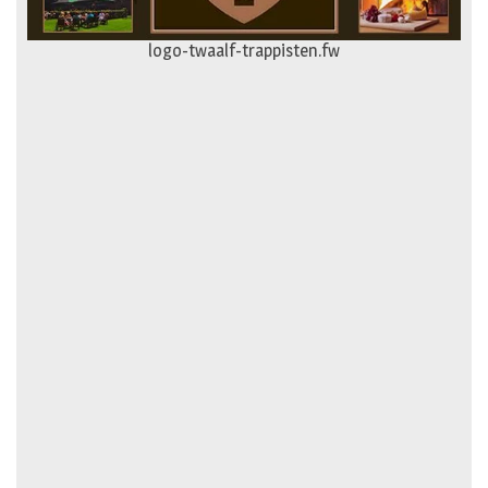
logo-twaalf-trappisten.fw
logo-gevelspecialist.fw