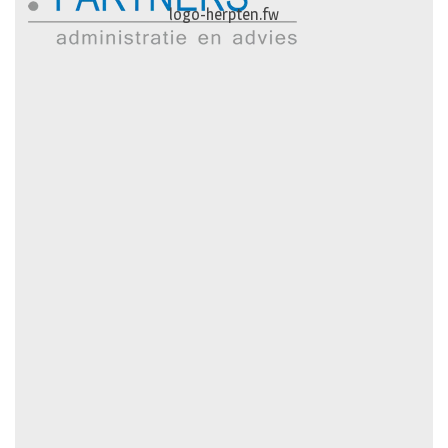
logo-herpten.fw