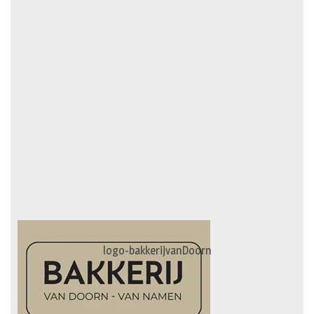
logo-bakkerijvanDoorn