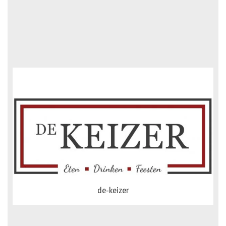
dejong-auto
de-keizer