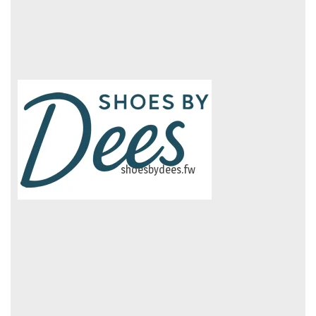
logo-studiebegeleidinghelvoirt