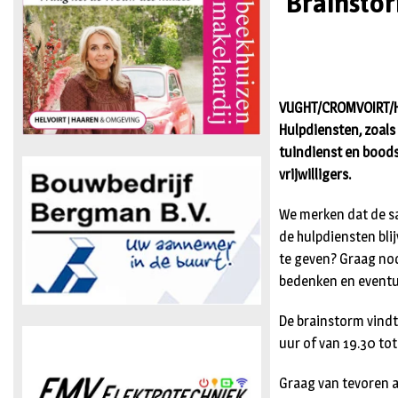
Brainstor
VUGHT/CROMVOIRT/HEL
Hulpdiensten, zoals
tuindienst en boodsc
vrijwilligers.
We merken dat de sa
de hulpdiensten bli
te geven? Graag no
bedenken en eventu
De brainstorm vindt
uur of van 19.30 tot
Graag van tevoren a