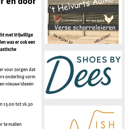
or en door
n
t met Vrijwillige
den was er ook een
tastische
er voor zorgen dat
ers onderling vorm
 en nieuwe ideeën
n 15.00 tot 16.30
r te mailen