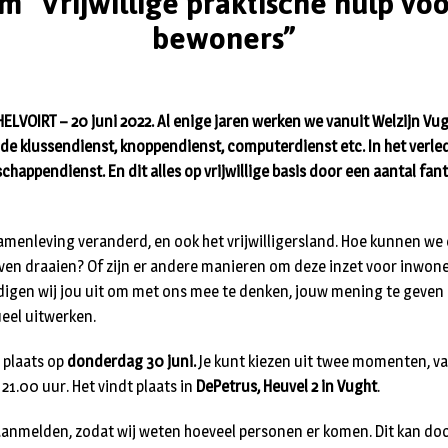
m “Vrijwillige praktische hulp vo
bewoners”
VOIRT – 20 juni 2022. Al enige jaren werken we vanuit Welzijn Vugh
 de klussendienst, knoppendienst, computerdienst etc. In het verle
happendienst. En dit alles op vrijwillige basis door een aantal fan
menleving veranderd, en ook het vrijwilligersland. Hoe kunnen we 
jven draaien? Of zijn er andere manieren om deze inzet voor inwon
digen wij jou uit om met ons mee te denken, jouw mening te geven
eel uitwerken.
 plaats op
donderdag 30 juni.
Je kunt kiezen uit twee momenten, va
 21.00 uur. Het vindt plaats in
DePetrus, Heuvel 2 in Vught
.
anmelden, zodat wij weten hoeveel personen er komen. Dit kan doo