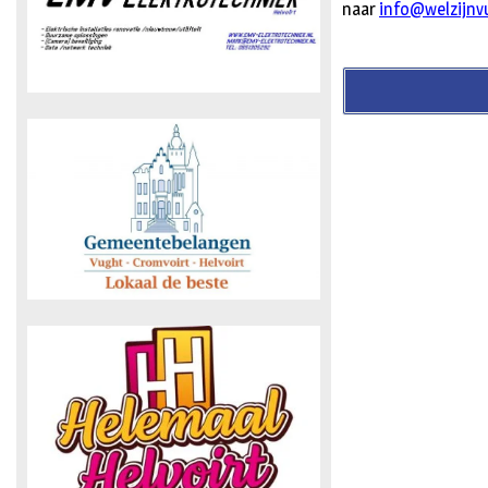
naar
info@welzijnv