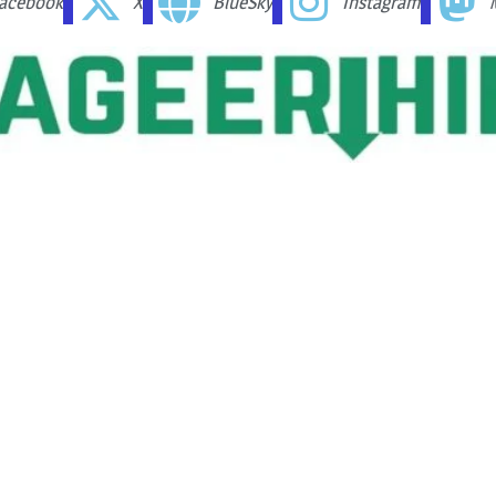
acebook
X
BlueSky
Instagram