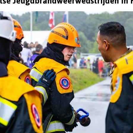
tse Jeugdbrandweerwedstrijden in H