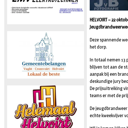
HELVOIRT – 22 oktob
Jeugdbrandweerweds
Deze spannende weds
het dorp.
In totaal nemen 13 
blijven tot aan de
aanpak bij een bran
deskundige jury beo
De prijsuitreiking 
teams er met de pri
De jeugdbrandweer i
echte kweekvijver v