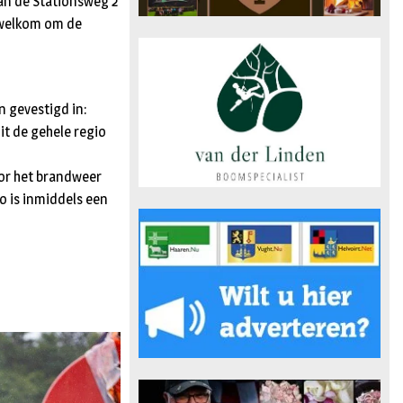
aan de Stationsweg 2
e welkom om de
 gevestigd in:
it de gehele regio
or het brandweer
o is inmiddels een