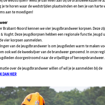
 bij de wedstrijden? Meld je dan even aan bij de brandweerkazerne 
ijg je te horen waar de wedstrijden plaatsvinden en ben je van hart
ms aan te moedigen!
dweer
r Brabant-Noord kennen we vier jeugdbrandweer korpsen. Deze zijn
 & Vught. Deze jeugdkorpsen hebben een regionale functie. Jeugd u
n de vier korpsen aanmelden.
llingen van de jeugdbrandweer is om jeugdleden warm te maken vo
om ook wel de kweekvijver van de brandweer genoemd. In onze regi
eugdleden doorgestroomd naar de vrijwillige of beroepsbrandweer.
matie over de jeugdbrandweer willen of wil je je aanmelden bij de
IK DAN HIER