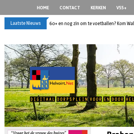
HOME
CONTACT
KERKEN
V55+
Laatste Nieuws
Buxusplanten in brand in Biezenmortel, v