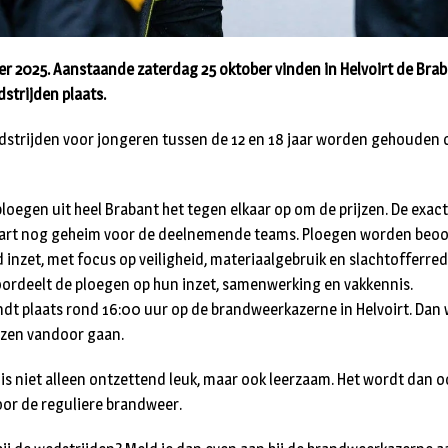
er 2025. Aanstaande zaterdag 25 oktober vinden in Helvoirt de Bra
trijden plaats.
trijden voor jongeren tussen de 12 en 18 jaar worden gehouden o
ploegen uit heel Brabant het tegen elkaar op om de prijzen. De exac
 start nog geheim voor de deelnemende teams. Ploegen worden beo
d inzet, met focus op veiligheid, materiaalgebruik en slachtofferre
ordeelt de ploegen op hun inzet, samenwerking en vakkennis.
vindt plaats rond 16:00 uur op de brandweerkazerne in Helvoirt. Da
jzen vandoor gaan.
s niet alleen ontzettend leuk, maar ook leerzaam. Het wordt dan o
oor de reguliere brandweer.