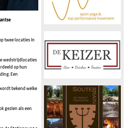
bantse
p twee locaties in
te wedstrijdlocaties
ordeeld op hun
dding. Een
n wordt bekend welke
ok gezien als een