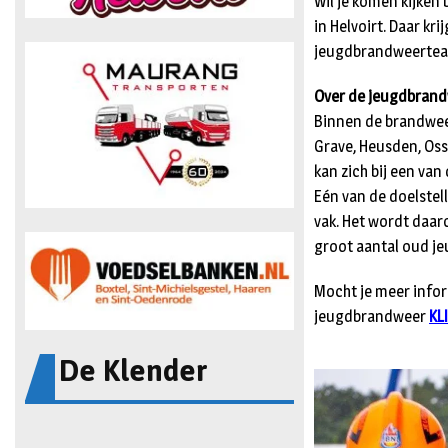
Wil je komen kijken
in Helvoirt. Daar kr
jeugdbrandweertea
Over de jeugdbran
Binnen de brandwee
Grave, Heusden, Oss
kan zich bij een va
Eén van de doelste
vak. Het wordt daar
groot aantal oud j
Mocht je meer infor
jeugdbrandweer
KL
De Klender