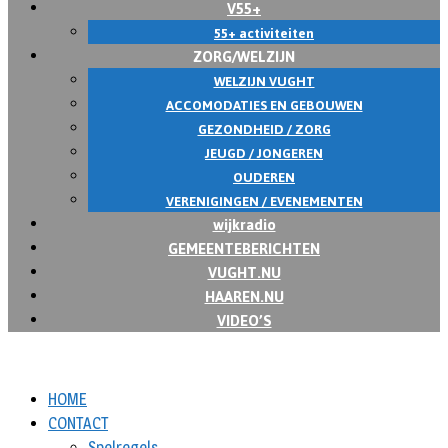
V55+
55+ activiteiten
ZORG/WELZIJN
WELZIJN VUGHT
ACCOMODATIES EN GEBOUWEN
GEZONDHEID / ZORG
JEUGD / JONGEREN
OUDEREN
VERENIGINGEN / EVENEMENTEN
wijkradio
GEMEENTEBERICHTEN
VUGHT.NU
HAAREN.NU
VIDEO’S
HOME
CONTACT
Spelregels