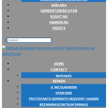
wijkradio
GEMEENTEBERICHTEN
VUGHT.NU
HAAREN.NU
VIDEO’S
x
HOME
CONTACT
Spelregels
KERKEN
H. NICOLAASKERK
OPEN KERK
PROTESTANTE GEMEENTE HELEVOIRT-HAAREN
BEZINNINGSCENTRUM EMMAUS