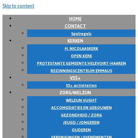
Skip to content
HOME
CONTACT
Spelregels
KERKEN
H. NICOLAASKERK
OPEN KERK
PROTESTANTE GEMEENTE HELEVOIRT-HAAREN
BEZINNINGSCENTRUM EMMAUS
V55+
55+ activiteiten
ZORG/WELZIJN
WELZIJN VUGHT
ACCOMODATIES EN GEBOUWEN
GEZONDHEID / ZORG
JEUGD / JONGEREN
OUDEREN
VERENIGINGEN / EVENEMENTEN