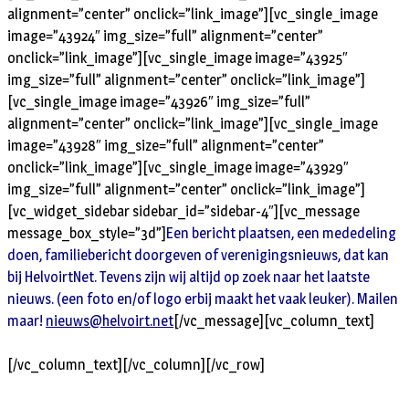
alignment=”center” onclick=”link_image”][vc_single_image
image=”43924″ img_size=”full” alignment=”center”
onclick=”link_image”][vc_single_image image=”43925″
img_size=”full” alignment=”center” onclick=”link_image”]
[vc_single_image image=”43926″ img_size=”full”
alignment=”center” onclick=”link_image”][vc_single_image
image=”43928″ img_size=”full” alignment=”center”
onclick=”link_image”][vc_single_image image=”43929″
img_size=”full” alignment=”center” onclick=”link_image”]
[vc_widget_sidebar sidebar_id=”sidebar-4″][vc_message
message_box_style=”3d”]
Een bericht plaatsen, een mededeling
doen, familiebericht doorgeven of verenigingsnieuws, dat kan
bij HelvoirtNet. Tevens zijn wij altijd op zoek naar het laatste
nieuws. (een foto en/of logo erbij maakt het vaak leuker). Mailen
maar!
nieuws@helvoirt.net
[/vc_message][vc_column_text]
[/vc_column_text][/vc_column][/vc_row]