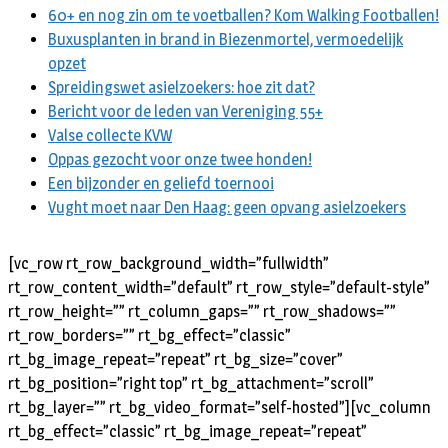
60+ en nog zin om te voetballen? Kom Walking Footballen!
Buxusplanten in brand in Biezenmortel, vermoedelijk
opzet
Spreidingswet asielzoekers: hoe zit dat?
Bericht voor de leden van Vereniging 55+
Valse collecte KVW
Oppas gezocht voor onze twee honden!
Een bijzonder en geliefd toernooi
Vught moet naar Den Haag: geen opvang asielzoekers
[vc_row rt_row_background_width=”fullwidth”
rt_row_content_width=”default” rt_row_style=”default-style”
rt_row_height=”” rt_column_gaps=”” rt_row_shadows=””
rt_row_borders=”” rt_bg_effect=”classic”
rt_bg_image_repeat=”repeat” rt_bg_size=”cover”
rt_bg_position=”right top” rt_bg_attachment=”scroll”
rt_bg_layer=”” rt_bg_video_format=”self-hosted”][vc_column
rt_bg_effect=”classic” rt_bg_image_repeat=”repeat”