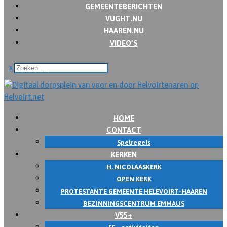
GEMEENTEBERICHTEN
VUGHT.NU
HAAREN.NU
VIDEO’S
x
HOME
CONTACT
Spelregels
KERKEN
H. NICOLAASKERK
OPEN KERK
PROTESTANTE GEMEENTE HELEVOIRT-HAAREN
BEZINNINGSCENTRUM EMMAUS
V55+