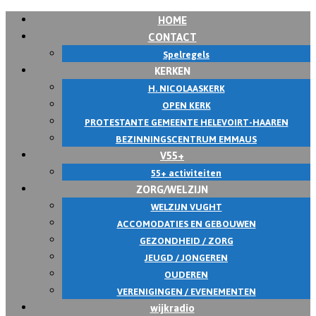
HOME
Skip
CONTACT
to
Spelregels
content
KERKEN
H. NICOLAASKERK
OPEN KERK
PROTESTANTE GEMEENTE HELEVOIRT-HAAREN
BEZINNINGSCENTRUM EMMAUS
V55+
55+ activiteiten
ZORG/WELZIJN
WELZIJN VUGHT
ACCOMODATIES EN GEBOUWEN
GEZONDHEID / ZORG
JEUGD / JONGEREN
OUDEREN
VERENIGINGEN / EVENEMENTEN
wijkradio