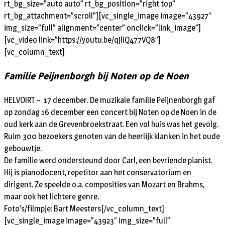
rt_bg_size=”auto auto” rt_bg_position=”right top”
rt_bg_attachment=”scroll”][vc_single_image image=”43927″
img_size=”full” alignment=”center” onclick=”link_image”]
[vc_video link=”https://youtu.be/qjliQ477VQ8″]
[vc_column_text]
Familie Peijnenborgh bij Noten op de Noen
HELVOIRT – 17 december. De muzikale familie Peijnenborgh gaf
op zondag 16 december een concert bij Noten op de Noen in de
oud kerk aan de Grevenbroekstraat. Een vol huis was het gevolg.
Ruim 300 bezoekers genoten van de heerlijk klanken in het oude
gebouwtje.
De familie werd ondersteund door Carl, een bevriende pianist.
Hij is pianodocent, repetitor aan het conservatorium en
dirigent. Ze speelde o.a. composities van Mozart en Brahms,
maar ook het lichtere genre.
Foto’s/filmpje: Bart Meesters[/vc_column_text]
[vc_single_image image=”43923″ img_size=”full”