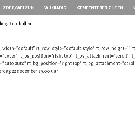
ZORG/WELZIJN
WIJKRADIO
GEMEENTEBERICHTEN
king Footballen!
width=”default” rt_row_style=”default-style” rt_row_height=””
e=”cover” rt_bg_position=”right top” rt_bg_attachment=”scroll” 
=”auto auto” rt_bg_position=”right top” rt_bg_attachment=”scrol
erdag 22 december 19.00 uur