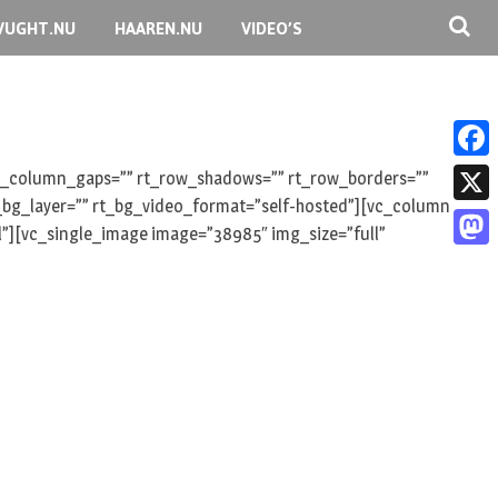
VUGHT.NU
HAAREN.NU
VIDEO’S
F
 rt_column_gaps=”” rt_row_shadows=”” rt_row_borders=””
rt_bg_layer=”” rt_bg_video_format=”self-hosted”][vc_column
a
X
l”][vc_single_image image=”38985″ img_size=”full”
c
M
e
a
b
s
o
t
o
o
k
d
o