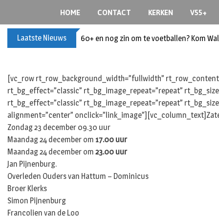
S
HOME
CONTACT
KERKEN
V55+
k
i
Laatste Nieuws
60+ en nog zin om te voetballen? Kom Wal
p
t
o
c
[vc_row rt_row_background_width=”fullwidth” rt_row_content_
o
rt_bg_effect=”classic” rt_bg_image_repeat=”repeat” rt_bg_siz
n
rt_bg_effect=”classic” rt_bg_image_repeat=”repeat” rt_bg_size
t
alignment=”center” onclick=”link_image”][vc_column_text]Zat
e
Zondag 23 december 09.30 uur
n
Maandag 24 december om
17.00 uur
t
Maandag 24 december om
23.00 uur
Jan Pijnenburg.
Overleden Ouders van Hattum – Dominicus
Broer Klerks
Simon Pijnenburg
Francolien van de Loo