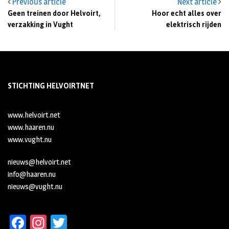
Previous article
Next article
Geen treinen door Helvoirt,
Hoor echt alles over
verzakking in Vught
elektrisch rijden
STICHTING HELVOIRTNET
www.helvoirt.net
www.haaren.nu
www.vught.nu
nieuws@helvoirt.net
info@haaren.nu
nieuws@vught.nu
Fa
In
T