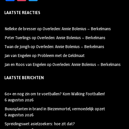
ce
st
wi
LAATSTE REACTIES
b
ag
tt
oo
ra
er
Nelleke de bresser
op
Overleden: Annie Bolenius – Berkelmans
k
m
Peter Tuerlings
op
Overleden: Annie Bolenius – Berkelmans
Twan de Jongh
op
Overleden: Annie Bolenius – Berkelmans
Jan van Engelen
op
Probleem met de Geldmaat
Jan en Roos van Engelen
op
Overleden: Annie Bolenius – Berkelmans
LAATSTE BERICHTEN
60+ en nog zin om te voetballen? Kom Walking Footballen!
6 augustus 2026
Buxusplanten in brand in Biezenmortel, vermoedelijk opzet
6 augustus 2026
Spreidingswet asielzoekers: hoe zit dat?