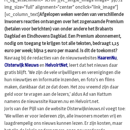
img_size=”full” alignment=”center” onclick=”link_image”]
[vc_column_text]
Afgelopen weken werden van verschillende
inwoners reacties ontvangen over het zogenaamde Premium
(betalen voor berichten) van onder andere het Brabants
Dagblad en Eindhovens Dagblad. Een Premium abonnement,
nodig om toegang te krijgen tot alle teksten, bedraagt 1,15
euro per week; bijna 5 euro per maand. Is dit de toekomst?
Navraag bij de redacties van de nieuwswebsites
HaarenNu
,
Oisterwijk Nieuws
en
HelvoirtNet
, leert dat het nieuws daar
gratis blijft. ‘We zijn de vele vrijwilligers en verenigingen die
hun nieuwtjes en informatie inzenden, en foto’s en films
maken, dankbaar dat ze dat doen. Het zou vreemd zijn daar
geld voor te vragen aan de lezers,’ aldus Ad van Hattum
namens de nieuwssite Haaren.nu en Helvoirt.net.
Joris van der Pijll van de website Oisterwijknieuws.nl voegt toe:
‘We willen er voor iedereen zijn, alle inwoners moeten vrij en
laagdrempelig ons nieuws kunnen lezen. Er zijn kosten, maar