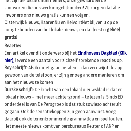
het zijn de lokale ondernemers, onze gewaardeerde
sponsoren die ons werk mogelijk maken! Zij zorgen dat álle
inwoners ons nieuws gratis kunnen volgen.’
Oisterwijk Nieuws, HaarenNu en HelvoirtNet blijven u op de
hoogte houden van het lokale nieuws, en dat leest u
geheel
gratis!
Reacties
Een artikel over dit onderwerp bij het
Eindhovens Dagblad (Klik
hier)
, leverde een aantal voor zichzelf sprekende reacties op:
Roy schrijft
: Als ik moet gaan betalen…. dan verdwijnt de app
gewoon van de telefoon, er zijn genoeg andere manieren om
aan het nieuws te komen
Durske schrijf
t: De kracht van een lokaal nieuwsblad is dat er
lokaal nieuws – met meer achtergrond – te lezen is. Sinds ED
onderdeel is van De Persgroep is dat stuk sowieso achteruit
gegaan. Ook de sensatiekoppen zijn geen aanwinst. Voeg
daarbij ook de tenenkrommende grammatica en spelfouten.
Het meeste nieuws komt van persbureaus Reuter of ANP en