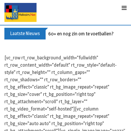
S
k
i
p
t
Laatste Nieuws
60+ en nog zin om te voetballen? Kom Wal
o
c
o
[vc_row rt_row_background_width=”fullwidth”
n
rt_row_content_width=”default” rt_row_style=”default-
t
style” rt_row_height=”” rt_column_gaps=””
e
rt_row_shadows=”” rt_row_borders=””
n
rt_bg_effect=”classic” rt_bg_image_repeat=”repeat”
t
rt_bg_size=”cover” rt_bg_position=”right top”
rt_bg_attachment=”scroll” rt_bg_layer=””
rt_bg_video_format=”self-hosted”][vc_column
rt_bg_effect=”classic” rt_bg_image_repeat=”repeat”
rt_bg_size=”auto auto” rt_bg_position=”right top”
rt_bg_attachment=”scroll”][vc_single_image image=”39772″