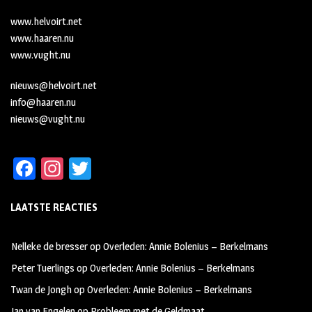
www.helvoirt.net
www.haaren.nu
www.vught.nu
nieuws@helvoirt.net
info@haaren.nu
nieuws@vught.nu
Fa
In
T
ce
st
wi
LAATSTE REACTIES
b
ag
tt
oo
ra
er
Nelleke de bresser
op
Overleden: Annie Bolenius – Berkelmans
k
m
Peter Tuerlings
op
Overleden: Annie Bolenius – Berkelmans
Twan de Jongh
op
Overleden: Annie Bolenius – Berkelmans
Jan van Engelen
op
Probleem met de Geldmaat