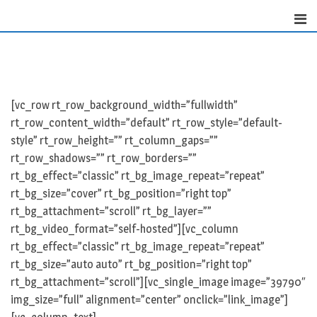
Skip
to
content
[vc_row rt_row_background_width=”fullwidth”
rt_row_content_width=”default” rt_row_style=”default-
style” rt_row_height=”” rt_column_gaps=””
rt_row_shadows=”” rt_row_borders=””
rt_bg_effect=”classic” rt_bg_image_repeat=”repeat”
rt_bg_size=”cover” rt_bg_position=”right top”
rt_bg_attachment=”scroll” rt_bg_layer=””
rt_bg_video_format=”self-hosted”][vc_column
rt_bg_effect=”classic” rt_bg_image_repeat=”repeat”
rt_bg_size=”auto auto” rt_bg_position=”right top”
rt_bg_attachment=”scroll”][vc_single_image image=”39790″
img_size=”full” alignment=”center” onclick=”link_image”]