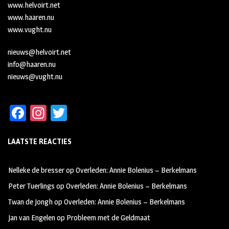
www.helvoirt.net
www.haaren.nu
www.vught.nu
nieuws@helvoirt.net
info@haaren.nu
nieuws@vught.nu
Fa
In
T
ce
st
wi
LAATSTE REACTIES
b
ag
tt
oo
ra
er
Nelleke de bresser
op
Overleden: Annie Bolenius – Berkelmans
k
m
Peter Tuerlings
op
Overleden: Annie Bolenius – Berkelmans
Twan de Jongh
op
Overleden: Annie Bolenius – Berkelmans
Jan van Engelen
op
Probleem met de Geldmaat