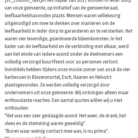
[vc_column_text]In het najaar van 2017 vonden in ieder dorp
van onze gemeente, op initiatief van de gemeenteraad,
leefbaarheidsavonden plaats. Mensen waren willekeurig
uitgenodigd om mee te denken over manieren om de
leefbaarheid in ieder dorp te garanderen en te versterken. Het
waren vier levendige, geanimeerde bijeenkomsten. In het
kader van de leefbaarheid en de verbinding met elkaar, werd
aan het einde van iedere avond onder de deelnemers een
volledig verzorgd buurtfeest voor 20 personen verloot.
Inmiddels hebben tijdens onze mooie zomer van 2018 de vier
barbecues in Biezenmortel, Esch, Haaren en Helvoirt
plaatsgevonden. Ze werden volledig verzorgd door
ondernemers uit onze gemeente. Wij ontvingen alleen maar
enthousiaste reacties. Een aantal quotes willen wij u niet
onthouden.
“Het was een zeer geslaagde avond. Het weer, de drank, het
vlees en de stemming waren geweldig”.
“Buren waar weinig contact mee was, is nu prima”.