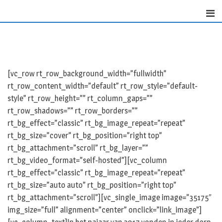
Skip
to
content
[vc_row rt_row_background_width=”fullwidth”
rt_row_content_width=”default” rt_row_style=”default-
style” rt_row_height=”” rt_column_gaps=””
rt_row_shadows=”” rt_row_borders=””
rt_bg_effect=”classic” rt_bg_image_repeat=”repeat”
rt_bg_size=”cover” rt_bg_position=”right top”
rt_bg_attachment=”scroll” rt_bg_layer=””
rt_bg_video_format=”self-hosted”][vc_column
rt_bg_effect=”classic” rt_bg_image_repeat=”repeat”
rt_bg_size=”auto auto” rt_bg_position=”right top”
rt_bg_attachment=”scroll”][vc_single_image image=”35175″
img_size=”full” alignment=”center” onclick=”link_image”]