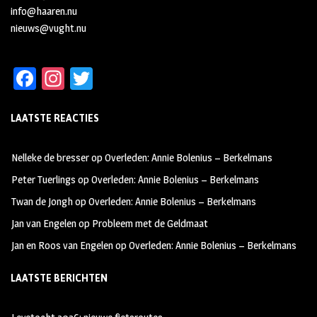
info@haaren.nu
nieuws@vught.nu
Fa
In
T
ce
st
wi
LAATSTE REACTIES
b
ag
tt
oo
ra
er
Nelleke de bresser
op
Overleden: Annie Bolenius – Berkelmans
k
m
Peter Tuerlings
op
Overleden: Annie Bolenius – Berkelmans
Twan de Jongh
op
Overleden: Annie Bolenius – Berkelmans
Jan van Engelen
op
Probleem met de Geldmaat
Jan en Roos van Engelen
op
Overleden: Annie Bolenius – Berkelmans
LAATSTE BERICHTEN