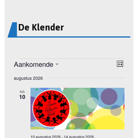
De Klender