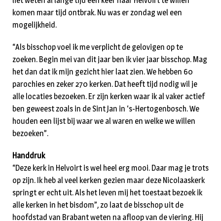
liet weten al lange tijd een keer naar Helvoirt te willen
komen maar tijd ontbrak. Nu was er zondag wel een
mogelijkheid.
“Als bisschop voel ik me verplicht de gelovigen op te
zoeken. Begin mei van dit jaar ben ik vier jaar bisschop. Mag
het dan dat ik mijn gezicht hier laat zien. We hebben 60
parochies en zeker 270 kerken. Dat heeft tijd nodig wil je
alle locaties bezoeken. Er zijn kerken waar ik al vaker actief
ben geweest zoals in de Sint Jan in ‘s-Hertogenbosch. We
houden een lijst bij waar we al waren en welke we willen
bezoeken”.
Handdruk
“Deze kerk in Helvoirt is wel heel erg mooi. Daar mag je trots
op zijn. Ik heb al veel kerken gezien maar deze Nicolaaskerk
springt er echt uit. Als het leven mij het toestaat bezoek ik
alle kerken in het bisdom”, zo laat de bisschop uit de
hoofdstad van Brabant weten na afloop van de viering. Hij