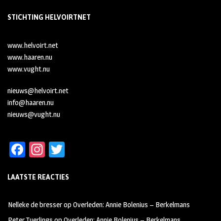
STICHTING HELVOIRTNET
www.helvoirt.net
www.haaren.nu
www.vught.nu
nieuws@helvoirt.net
info@haaren.nu
nieuws@vught.nu
Fa
In
T
ce
st
wi
LAATSTE REACTIES
b
ag
tt
oo
ra
er
Nelleke de bresser
op
Overleden: Annie Bolenius – Berkelmans
k
m
Peter Tuerlings
op
Overleden: Annie Bolenius – Berkelmans