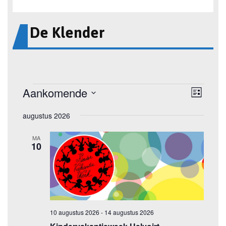
De Klender