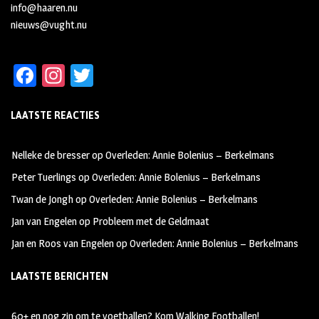
info@haaren.nu
nieuws@vught.nu
Fa
In
T
ce
st
wi
LAATSTE REACTIES
b
ag
tt
oo
ra
er
Nelleke de bresser
op
Overleden: Annie Bolenius – Berkelmans
k
m
Peter Tuerlings
op
Overleden: Annie Bolenius – Berkelmans
Twan de Jongh
op
Overleden: Annie Bolenius – Berkelmans
Jan van Engelen
op
Probleem met de Geldmaat
Jan en Roos van Engelen
op
Overleden: Annie Bolenius – Berkelmans
LAATSTE BERICHTEN
60+ en nog zin om te voetballen? Kom Walking Footballen!