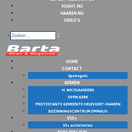
VUGHT.NU
HAAREN.NU
VIDEO’S
x
HOME
CONTACT
Spelregels
KERKEN
H. NICOLAASKERK
OPEN KERK
PROTESTANTE GEMEENTE HELEVOIRT-HAAREN
BEZINNINGSCENTRUM EMMAUS
V55+
55+ activiteiten
ZORG/WELZIJN