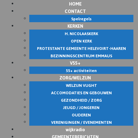
HOME
Skip
CONTACT
to
Spelregels
content
KERKEN
H. NICOLAASKERK
OPEN KERK
PROTESTANTE GEMEENTE HELEVOIRT-HAAREN
BEZINNINGSCENTRUM EMMAUS
V55+
55+ activiteiten
ZORG/WELZIJN
WELZIJN VUGHT
ACCOMODATIES EN GEBOUWEN
GEZONDHEID / ZORG
JEUGD / JONGEREN
OUDEREN
VERENIGINGEN / EVENEMENTEN
wijkradio
GEMEENTEBERICHTEN