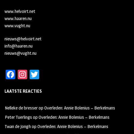
www.helvoirt.net
www.haaren.nu
www.vught.nu
nieuws@helvoirt.net
info@haaren.nu
nieuws@vught.nu
Fa
In
T
ce
st
wi
LAATSTE REACTIES
b
ag
tt
oo
ra
er
Nelleke de bresser
op
Overleden: Annie Bolenius – Berkelmans
k
m
Peter Tuerlings
op
Overleden: Annie Bolenius – Berkelmans
Twan de Jongh
op
Overleden: Annie Bolenius – Berkelmans