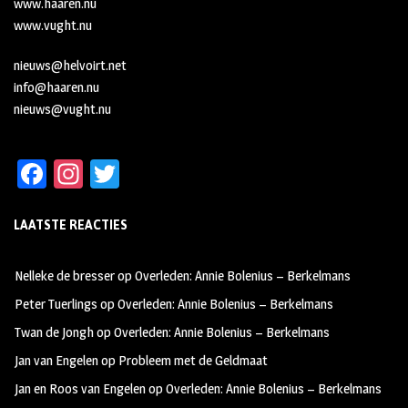
www.haaren.nu
www.vught.nu
nieuws@helvoirt.net
info@haaren.nu
nieuws@vught.nu
Fa
In
T
ce
st
wi
LAATSTE REACTIES
b
ag
tt
oo
ra
er
Nelleke de bresser
op
Overleden: Annie Bolenius – Berkelmans
k
m
Peter Tuerlings
op
Overleden: Annie Bolenius – Berkelmans
Twan de Jongh
op
Overleden: Annie Bolenius – Berkelmans
Jan van Engelen
op
Probleem met de Geldmaat
Jan en Roos van Engelen
op
Overleden: Annie Bolenius – Berkelmans