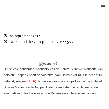
S
k
i
p
t
o
20 september 2014
c
Latest Update: 20 september 2014 15:27
o
n
t
e
n
Uit de vele honderden inzenders van de Boretti Buitenkeukenactie van
t
bakkerij Coppens heeft de voorzitter van HelvoirtNet (dus is het eerlijk
gebeurt, reageer
HIER
) de trekking van de stempelkaart actie voltooid.
Bij elke 5 euro boodschappen kreeg je een stempel en bij een volle
stempelkaart deed je mee om de Buitenkeuken te kunnen winnen.