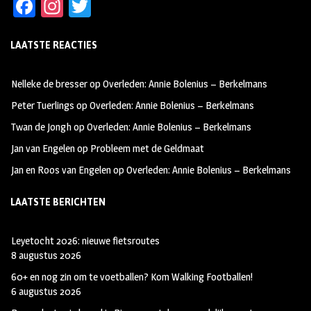
Fa
In
T
ce
st
wi
LAATSTE REACTIES
b
ag
tt
oo
ra
er
Nelleke de bresser
op
Overleden: Annie Bolenius – Berkelmans
k
m
Peter Tuerlings
op
Overleden: Annie Bolenius – Berkelmans
Twan de Jongh
op
Overleden: Annie Bolenius – Berkelmans
Jan van Engelen
op
Probleem met de Geldmaat
Jan en Roos van Engelen
op
Overleden: Annie Bolenius – Berkelmans
LAATSTE BERICHTEN
Leyetocht 2026: nieuwe fietsroutes
8 augustus 2026
60+ en nog zin om te voetballen? Kom Walking Footballen!
6 augustus 2026