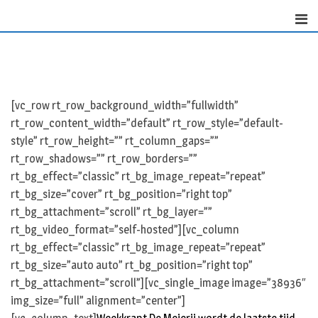
Skip
to
content
[vc_row rt_row_background_width=”fullwidth”
rt_row_content_width=”default” rt_row_style=”default-
style” rt_row_height=”” rt_column_gaps=””
rt_row_shadows=”” rt_row_borders=””
rt_bg_effect=”classic” rt_bg_image_repeat=”repeat”
rt_bg_size=”cover” rt_bg_position=”right top”
rt_bg_attachment=”scroll” rt_bg_layer=””
rt_bg_video_format=”self-hosted”][vc_column
rt_bg_effect=”classic” rt_bg_image_repeat=”repeat”
rt_bg_size=”auto auto” rt_bg_position=”right top”
rt_bg_attachment=”scroll”][vc_single_image image=”38936″
img_size=”full” alignment=”center”]