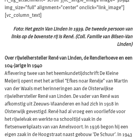
img_size=”full” alignment=”center” onclick=”link_image”]
[vc_column_text]
Foto: Het gezin Van Linden in 1939. De tweede persoon van
links op de bovenste rij is René. (Coll. Familie van Bilsen-Van
Linden)
Over rijwielhersteller René van Linden, de Rendierhoeve en een
104-jarige in 1940
Aflevering twee van het heemkundetijdschrift De Kleine
Meijerij opent met het artikel “Efkes noar Renéje” van Martin
van der Waals met herinneringen aan de Oisterwijkse
rijwielhersteller René van Linden. De vader van René was
afkomstig uit Zeeuws-Vlaanderen en had zich in 1918 in
Oisterwijk gevestigd. René had al vroeg een voorliefde voor
het rijwielvak en werkte na schooltijd vaak in de
fietsenwerkplaats van van Amelsvoort. In 1936 begon hij een
eigen zaak in de Hoogstraat naast gebouw ‘De Schuur’. In 1943