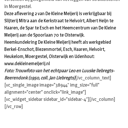
in Moergestel.
Deze aflevering 2 van De Kleine Meijerij is verkrijgbaar bij
Slijterij Mitra aan de Kerkstraat te Helvoirt, Albert Heijn te
Haaren, de Spar te Esch en het Heemcentrum van De Kleine
Meijerij aan de Spoorlaan 70 te Oisterwijk.
Heemkundekring De Kleine Meijerij heeft als werkgebied
Berkel-Enschot, Biezenmortel, Esch, Haaren, Helvoirt,
Heukelom, Moergestel, Oisterwijk en Udenhout:
www.dekleinemeijerij.nl
Foto: Trouwfoto van het echtpaar Leo en Luuske liebregts-
Beerendonk (1950, coll. Jan Liebregts)
[/vc_column_text]
[vc_single_image image=”38944″ img_size=”full”
alignment=”center” onclick=”link_image”]
[vc_widget_sidebar sidebar_id=”sidebar-4″][/vc_column]
[/vc_row]