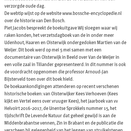
verzorgde oude dag.
De webtip wijst op de website www.bossche-encyclopedie.nl
over de historie van Den Bosch.
Piet Jacobs bespreekt de boekuitgave Wij sloegen waar wij
raken konden, het verzetsdagboek van de in onder meer
Udenhout, Haaren en Oisterwijk ondergedoken Martien van de
Weijer. Dit boek werd op mei 5 mei samen met een
documentaire van Oisterwijk in Beeld over Van de Weijer in
een volle zaal in Tiliander gepresenteerd. In dit nummer is ook
de voordracht opgenomen die professor Arnoud-Jan
Bijsterveld toen over dit boek hield.
De boekaankondigingen attenderen op recent verschenen
historische boeken: van Oisterwijker Kees Verhoeven (Kees
kijkt en Vertel eens over vruuger Kees), het jaarboek van vv
Helvoirt 2016-2017, de Unentse Sprokkels nummer 15, het
tijdschrift De Levende Natuur dat geheel gewijd is aan de
Middenbrabantse vennen, Zin in Brabant en de publicatie die
verscheen bij gelegenheid van het leggen van struikelstenen