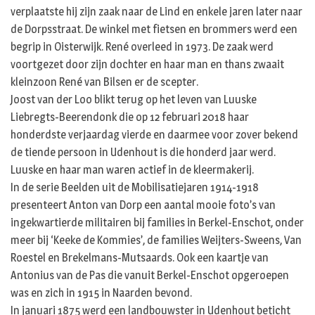
verplaatste hij zijn zaak naar de Lind en enkele jaren later naar
de Dorpsstraat. De winkel met fietsen en brommers werd een
begrip in Oisterwijk. René overleed in 1973. De zaak werd
voortgezet door zijn dochter en haar man en thans zwaait
kleinzoon René van Bilsen er de scepter.
Joost van der Loo blikt terug op het leven van Luuske
Liebregts-Beerendonk die op 12 februari 2018 haar
honderdste verjaardag vierde en daarmee voor zover bekend
de tiende persoon in Udenhout is die honderd jaar werd.
Luuske en haar man waren actief in de kleermakerij.
In de serie Beelden uit de Mobilisatiejaren 1914-1918
presenteert Anton van Dorp een aantal mooie foto’s van
ingekwartierde militairen bij families in Berkel-Enschot, onder
meer bij ‘Keeke de Kommies’, de families Weijters-Sweens, Van
Roestel en Brekelmans-Mutsaards. Ook een kaartje van
Antonius van de Pas die vanuit Berkel-Enschot opgeroepen
was en zich in 1915 in Naarden bevond.
In januari 1875 werd een landbouwster in Udenhout beticht