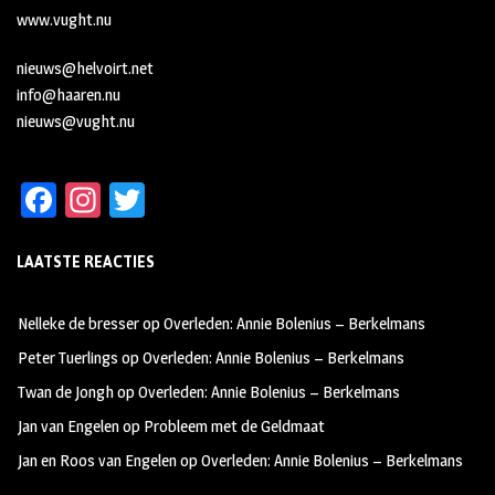
www.vught.nu
nieuws@helvoirt.net
info@haaren.nu
nieuws@vught.nu
Fa
In
T
ce
st
wi
LAATSTE REACTIES
b
ag
tt
oo
ra
er
Nelleke de bresser
op
Overleden: Annie Bolenius – Berkelmans
k
m
Peter Tuerlings
op
Overleden: Annie Bolenius – Berkelmans
Twan de Jongh
op
Overleden: Annie Bolenius – Berkelmans
Jan van Engelen
op
Probleem met de Geldmaat
Jan en Roos van Engelen
op
Overleden: Annie Bolenius – Berkelmans