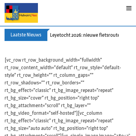
Skip
to
content
Laatste Nieuws
Leyetocht 2026: nieuwe fietsroutes
[vc_row rt_row_background_width=”fullwidth”
rt_row_content_width=”default” rt_row_style=”default-
style” rt_row_height=”” rt_column_gaps=””
rt_row_shadows=”” rt_row_borders=””
rt_bg_effect=”classic” rt_bg_image_repeat=”repeat”
rt_bg_size=”cover” rt_bg_position=”right top”
rt_bg_attachment=”scroll” rt_bg_layer=””
rt_bg_video_format=”self-hosted”][vc_column
rt_bg_effect=”classic” rt_bg_image_repeat=”repeat”
rt_bg_size=”auto auto” rt_bg_position=”right top”
rt_bg_attachment=”scroll”][vc_single_image image=”38942″