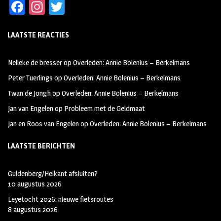
Fa
In
T
ce
st
wi
LAATSTE REACTIES
b
ag
tt
oo
ra
er
Nelleke de bresser
op
Overleden: Annie Bolenius – Berkelmans
k
m
Peter Tuerlings
op
Overleden: Annie Bolenius – Berkelmans
Twan de Jongh
op
Overleden: Annie Bolenius – Berkelmans
Jan van Engelen
op
Probleem met de Geldmaat
Jan en Roos van Engelen
op
Overleden: Annie Bolenius – Berkelmans
LAATSTE BERICHTEN
Guldenberg/Heikant afsluiten?
10 augustus 2026
Leyetocht 2026: nieuwe fietsroutes
8 augustus 2026