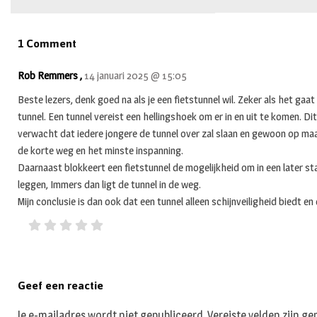
1 Comment
Rob Remmers ,
14 januari 2025 @ 15:05
Beste lezers, denk goed na als je een fietstunnel wil. Zeker als het gaat 
tunnel. Een tunnel vereist een hellingshoek om er in en uit te komen. Dit
verwacht dat iedere jongere de tunnel over zal slaan en gewoon op m
de korte weg en het minste inspanning.
Daarnaast blokkeert een fietstunnel de mogelijkheid om in een later s
leggen, Immers dan ligt de tunnel in de weg.
Mijn conclusie is dan ook dat een tunnel alleen schijnveiligheid biedt e
Geef een reactie
Je e-mailadres wordt niet gepubliceerd.
Vereiste velden zijn 