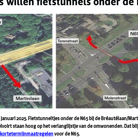
 willen fietstunnels onder de
januari 2025. Fietstunneltjes onder de N65 bij de Bréautélaan/Mart
lvoirt staan hoog op het verlanglijstje van de omwonenden. Dat blij
 kortetermijnmaatregelen
voor de N65.