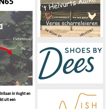
 N65
n
inilaan in Vught en
kt uit een