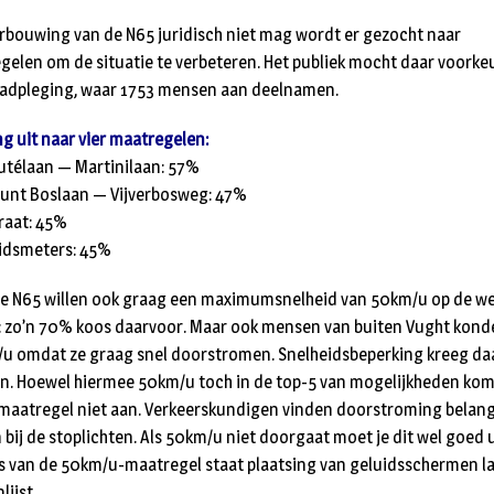
rbouwing van de N65 juridisch niet mag wordt er gezocht naar
elen om de situatie te verbeteren. Het publiek mocht daar voorke
raadpleging, waar 1753 mensen aan deelnamen.
g uit naar vier maatregelen:
utélaan — Martinilaan: 57%
punt Boslaan — Vijverbosweg: 47%
raat: 45%
eidsmeters: 45%
 N65 willen ook graag een maximumsnelheid van 50km/u op de we
zo’n 70% koos daarvoor. Maar ook mensen van buiten Vught ko
m/u omdat ze graag snel doorstromen. Snelheidsbeperking kreeg d
. Hoewel hiermee 50km/u toch in de top-5 van mogelijkheden kom
maatregel niet aan. Verkeerskundigen vinden doorstroming belang
bij de stoplichten. Als 50km/u niet doorgaat moet je dit wel goed u
ats van de 50km/u-maatregel staat plaatsing van geluidsschermen 
ijst.