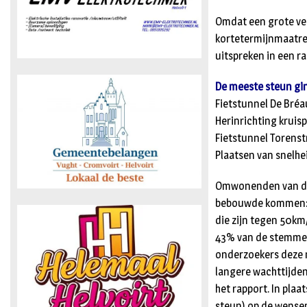
Omdat een grote ve
kortetermijnmaatreg
uitspreken in een 
De meeste steun gin
Fietstunnel De Bréa
Herinrichting kruis
Fietstunnel Torenst
Plaatsen van snelh
Omwonenden van de
bebouwde kommen: 
die zijn tegen 50k
43% van de stemmen
onderzoekers deze 
langere wachttijden 
het rapport. In pla
steun) op de wensenl