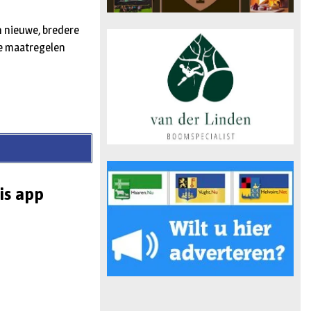
n nieuwe, bredere
ere maatregelen
is app