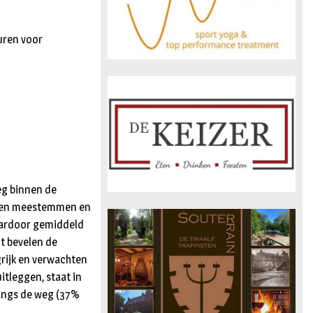
uren voor
g binnen de
nden meestemmen en
aardoor gemiddeld
t bevelen de
rijk en verwachten
itleggen, staat in
langs de weg (37%