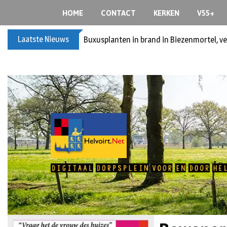
HOME
CONTACT
KERKEN
V55+
Laatste Nieuws
Spreidingswet asielzoekers: hoe zit dat?