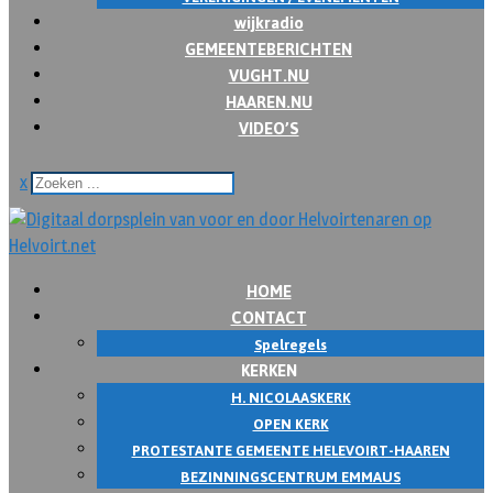
wijkradio
GEMEENTEBERICHTEN
VUGHT.NU
HAAREN.NU
VIDEO’S
x
HOME
CONTACT
Spelregels
KERKEN
H. NICOLAASKERK
OPEN KERK
PROTESTANTE GEMEENTE HELEVOIRT-HAAREN
BEZINNINGSCENTRUM EMMAUS