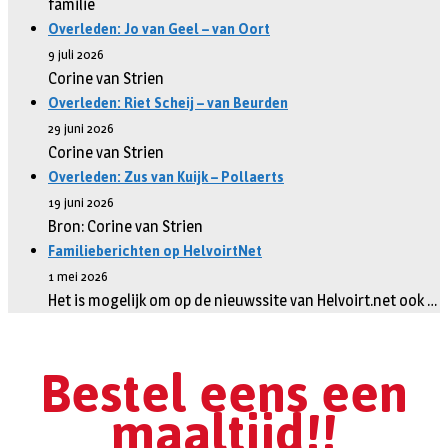
familie
Overleden: Jo van Geel – van Oort
9 juli 2026
Corine van Strien
Overleden: Riet Scheij – van Beurden
29 juni 2026
Corine van Strien
Overleden: Zus van Kuijk – Pollaerts
19 juni 2026
Bron: Corine van Strien
Familieberichten op HelvoirtNet
1 mei 2026
Het is mogelijk om op de nieuwssite van Helvoirt.net ook …
Bestel eens een
maaltijd!!