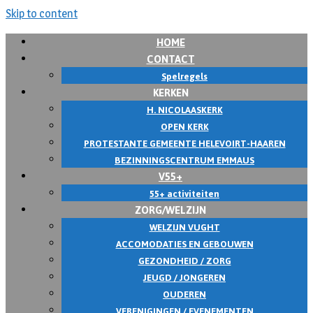
Skip to content
HOME
CONTACT
Spelregels
KERKEN
H. NICOLAASKERK
OPEN KERK
PROTESTANTE GEMEENTE HELEVOIRT-HAAREN
BEZINNINGSCENTRUM EMMAUS
V55+
55+ activiteiten
ZORG/WELZIJN
WELZIJN VUGHT
ACCOMODATIES EN GEBOUWEN
GEZONDHEID / ZORG
JEUGD / JONGEREN
OUDEREN
VERENIGINGEN / EVENEMENTEN