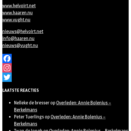
www.helvoirt.net
www.haaren.nu
www.vught.nu
nieuws@helvoirt.net
info@haaren.nu
nieuws@vught.nu
Facebook
Instagram
Twitter
LAATSTE REACTIES
Nelleke de bresser
op
Overleden: Annie Bolenius –
Berkelmans
Peter Tuerlings
op
Overleden: Annie Bolenius –
Berkelmans
Twan de Jongh
op
Overleden: Annie Bolenius – Berkelmans