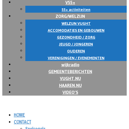
V55+
55+ activiteiten
ZORG/WELZIJN
WELZIJN VUGHT
ACCOMODATIES EN GEBOUWEN
GEZONDHEID / ZORG
JEUGD / JONGEREN
OUDEREN
VERENIGINGEN / EVENEMENTEN
wijkradio
GEMEENTEBERICHTEN
VUGHT.NU
HAAREN.NU
VIDEO’S
HOME
CONTACT
Spelregels