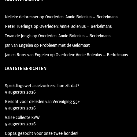
b
ag
tt
oo
ra
er
Nelleke de bresser
op
Overleden: Annie Bolenius – Berkelmans
k
m
Peter Tuerlings
op
Overleden: Annie Bolenius – Berkelmans
Twan de Jongh
op
Overleden: Annie Bolenius – Berkelmans
Jan van Engelen
op
Probleem met de Geldmaat
Jan en Roos van Engelen
op
Overleden: Annie Bolenius – Berkelmans
LAATSTE BERICHTEN
Spreidingswet asielzoekers: hoe zit dat?
5 augustus 2026
Bericht voor de leden van Vereniging 55+
5 augustus 2026
Valse collecte KVW
5 augustus 2026
Oppas gezocht voor onze twee honden!