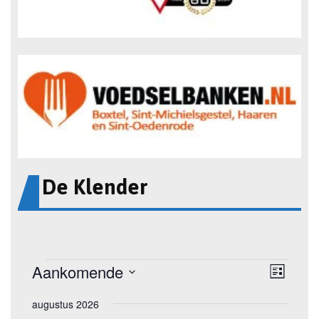
De Klender