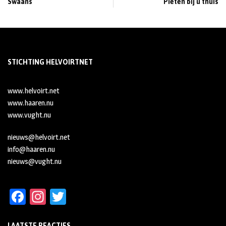
Swaans
Pieten bij u thuis
STICHTING HELVOIRTNET
www.helvoirt.net
www.haaren.nu
www.vught.nu
nieuws@helvoirt.net
info@haaren.nu
nieuws@vught.nu
Fa
In
T
ce
st
wi
LAATSTE REACTIES